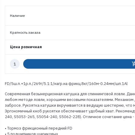
Наличие
Кратность заказа
Цена розничная
Количество
add_shoppi
к
заказу
FD/5ш.п.+1р.п./269г/5.1:1/нагр.на фрикц.8кг/160м-0.24мм/шп.1Al
Современная безынерционная катушка для спиннинговой ловли. Дан
любом методе ловли, хорошими весовыми показателями. Механизм 
забросе. Рукоятка катушки вкручивается в ведущую шестерню, что 
Эргономичный кноб рукоятки обеспечивает удобный хват. Рекоменду
240, S5053-265, S5054-240, S5062-228). Отличное сочетание цена -
• Тормоз фрикционный передний FD
• 5 подшипников шариковых