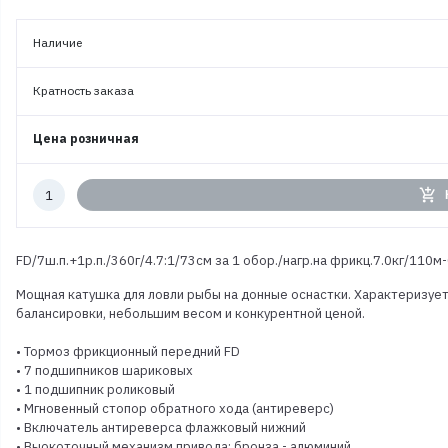
Наличие
Кратность заказа
Цена розничная
Количество
add_shopping_cart
к
заказу
FD/7ш.п.+1р.п./360г/4.7:1/73см за 1 обор./нагр.на фрикц.7.0кг/110м
Мощная катушка для ловли рыбы на донные оснастки. Характеризуе
балансировки, небольшим весом и конкурентной ценой.
• Тормоз фрикционный передний FD
• 7 подшипников шариковых
• 1 подшипник роликовый
• Мгновенный стопор обратного хода (антиреверс)
• Включатель антиреверса флажковый нижний
• Выокоточный механизм привода: бронза - алюминий