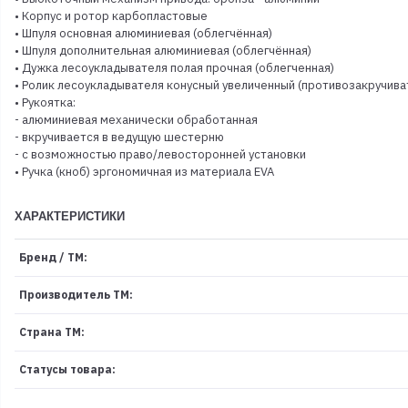
• Корпус и ротор карбопластовые
• Шпуля основная алюминиевая (облегчённая)
• Шпуля дополнительная алюминиевая (облегчённая)
• Дужка лесоукладывателя полая прочная (облегченная)
• Ролик лесоукладывателя конусный увеличенный (противозакручива
• Рукоятка:
- алюминиевая механически обработанная
- вкручивается в ведущую шестерню
- с возможностью право/левосторонней установки
• Ручка (кноб) эргономичная из материала EVA
ХАРАКТЕРИСТИКИ
Бренд / ТМ:
Производитель ТМ:
Страна ТМ:
Статусы товара: