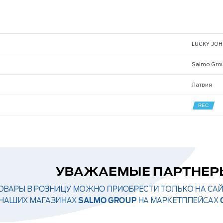
LUCKY JOH
Salmo Gro
Латвия