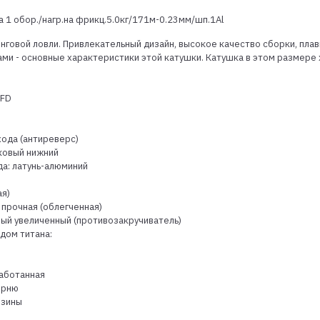
за 1 обор./нагр.на фрикц.5.0кг/171м-0.23мм/шп.1Al
нговой ловли. Привлекательный дизайн, высокое качество сборки, плав
ми - основные характеристики этой катушки. Катушка в этом размере 
 FD
хода (антиреверс)
ковый нижний
а: латунь-алюминий
ая)
 прочная (облегченная)
ный увеличенный (противозакручиватель)
дом титана:
аботанная
ерню
езины