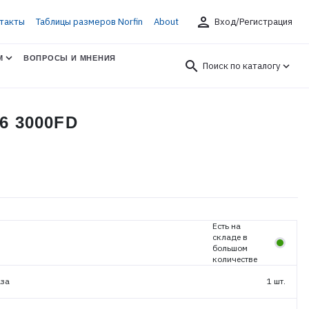
person
такты
Таблицы размеров Norfin
About
Вход/Регистрация
М
ВОПРОСЫ И МНЕНИЯ
search
Поиск по каталогу
6 3000FD
Есть на
складе в
большом
количестве
аза
1 шт.