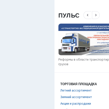
ПУЛЬС
navigate_before
navigate_next
Реформы в области транспорти
n РЕБРЕНДИНГ
грузов
ТОРГОВАЯ ПЛОЩАДКА
Летний ассортимент
Зимний ассортимент
Акции и распродажи