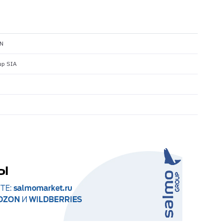
N
up SIA