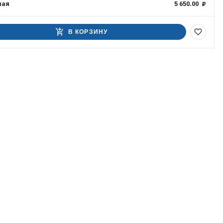
ная
5 650.00 ₽
add_shopping_cart
favorite_border
В КОРЗИНУ