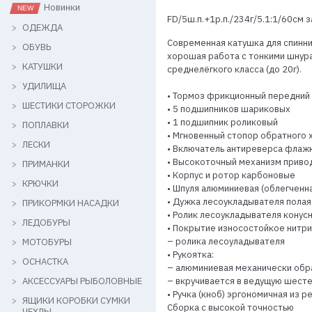
Новинки
FD/5ш.п.+1р.п./234г/5.1:1/60см 
ОДЕЖДА
Современная катушка для спинни
ОБУВЬ
хорошая работа с тонкими шнура
КАТУШКИ
среднелёгкого класса (до 20г).
УДИЛИЩА
• Тормоз фрикционный передний
ШЕСТИКИ СТОРОЖКИ
• 5 подшипников шариковых
• 1 подшипник роликовый
ПОПЛАВКИ
• Мгновенный стопор обратного 
ЛЕСКИ
• Включатель антиреверса флаж
• Высокоточный механизм привод
ПРИМАНКИ
• Корпус и ротор карбоновые
КРЮЧКИ
• Шпуля алюминиевая (облегченн
• Дужка лесоукладывателя полая
ПРИКОРМКИ НАСАДКИ
• Ролик лесоукладывателя конус
ЛЕДОБУРЫ
• Покрытие износостойкое нитри
– ролика лесоуладывателя
МОТОБУРЫ
• Рукоятка:
ОСНАСТКА
– алюминиевая механически обр
АКСЕССУАРЫ РЫБОЛОВНЫЕ
– вкручивается в ведущую шест
• Ручка (кноб) эргономичная из р
ЯЩИКИ КОРОБКИ СУМКИ
Сборка с высокой точностью
ЧЕХЛЫ