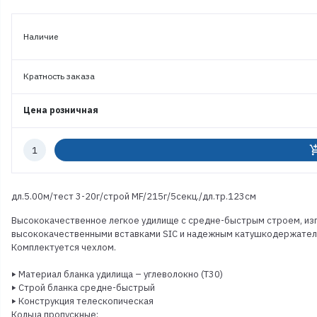
Наличие
Кратность заказа
Цена розничная
Количество
add_shoppi
к
заказу
дл.5.00м/тест 3-20г/строй MF/215г/5секц./дл.тр.123см
Высококачественное легкое удилище с средне-быстрым строем, изг
высококачественными вставками SIC и надежным катушкодержателе
Комплектуется чехлом.
‣ Материал бланка удилища – углеволокно (T30)
‣ Строй бланка средне-быстрый
‣ Конструкция телескопическая
Кольца пропускные: