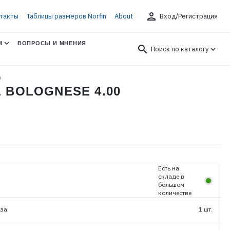
person
такты
Таблицы размеров Norfin
About
Вход/Регистрация
М
ВОПРОСЫ И МНЕНИЯ
search
Поиск по каталогу
0
 BOLOGNESE 4.00
Есть на
складе в
большом
количестве
аза
1 шт.