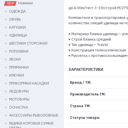
Новинки
дл.4.00м/тест 3-15г/строй M/275
ОДЕЖДА
Компактное в транспортировке у
ОБУВЬ
количестве секций удилище не п
КАТУШКИ
‣ Материал бланка удилища – уг
УДИЛИЩА
‣ Строй бланка средний
ШЕСТИКИ СТОРОЖКИ
‣ Тип удилища – TraVel
‣ Конструкция телескопическая
ПОПЛАВКИ
‣ Рукоятка с противоскользящи
ЛЕСКИ
ПРИМАНКИ
ХАРАКТЕРИСТИКИ
КРЮЧКИ
Бренд / ТМ:
ПРИКОРМКИ НАСАДКИ
ЛЕДОБУРЫ
Производитель ТМ:
МОТОБУРЫ
Страна ТМ:
ОСНАСТКА
АКСЕССУАРЫ РЫБОЛОВНЫЕ
Статусы товара:
ЯЩИКИ КОРОБКИ СУМКИ
ЧЕХЛЫ