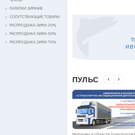
ПАЛАТКИ ЗИМНИЕ
СОПУТСТВУЮЩИЕ ТОВАРЫ
РАСПРОДАЖА ЗИМА 30%
РАСПРОДАЖА ЗИМА 50%
РАСПРОДАЖА ЗИМА 70%
ПУЛЬС
navigate_before
navigate_next
Реформы в области транспорти