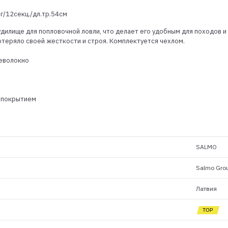
г/12секц./дл.тр.54см
дилище для попловочной ловли, что делает его удобным для походов и
отеряло своей жесткости и строя. Комплектуется чехлом.
леволокно
м покрытием
SALMO
Salmo Gro
Латвия