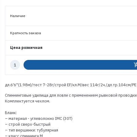
Наличие
Кратность заказа
Цена розничная
Количество
add_shoppi
к
заказу
дл.6'6''(1.98м)/тест 7-28г/строй EF/кл.M/вес 114г/2ч./дл.тр.104см/PE
Cпиннинговые удилища для ловли c применением рывковой проводки.
Комплектуется чехлом.
Бланк:
– материал - углеволокно IMC (30T)
– строй сверх-быстрый
– тип вершинки: тубулярная
– класс спиннинга M