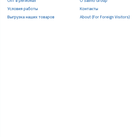
Опт в регионах
О Salmo Group
Условия работы
Контакты
Выгрузка наших товаров
About (For Foreign Visitors)
Р