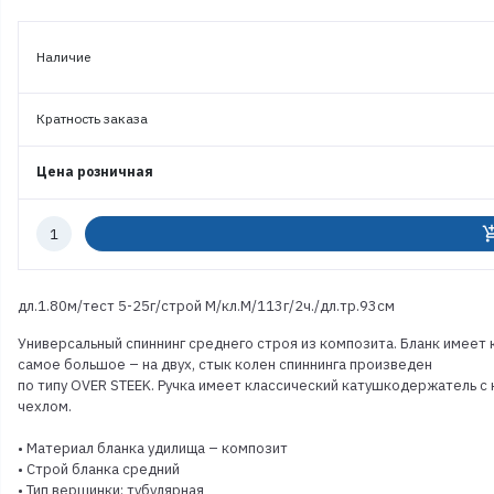
Наличие
Кратность заказа
Цена розничная
Количество
add_shoppi
к
заказу
дл.1.80м/тест 5-25г/строй M/кл.M/113г/2ч./дл.тр.93см
Универсальный спиннинг среднего строя из композита. Бланк имеет 
самое большое – на двух, стык колен спиннинга произведен
по типу OVER STEEK. Ручка имеет классический катушкодержатель с 
чехлом.
• Материал бланка удилища – композит
• Строй бланка средний
• Тип вершинки: тубулярная