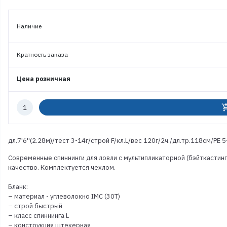
Наличие
Кратность заказа
Цена розничная
Количество
add_shoppi
к
заказу
дл.7'6''(2.28м)/тест 3-14г/строй F/кл.L/вес 120г/2ч./дл.тр.118см/PE 5
Современные спиннинги для ловли с мультипликаторной (бэйткастинг
качество. Комплектуется чехлом.
Бланк:
– материал - углеволокно IMC (30T)
– строй быстрый
– класс спиннинга L
– конструкция штекерная