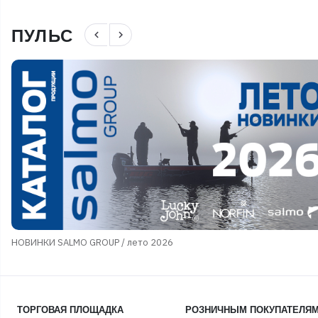
ПУЛЬС
navigate_before
navigate_next
НОВИНКИ SALMO GROUP / лето 2026
ТОРГОВАЯ ПЛОЩАДКА
РОЗНИЧНЫМ ПОКУПАТЕЛЯ