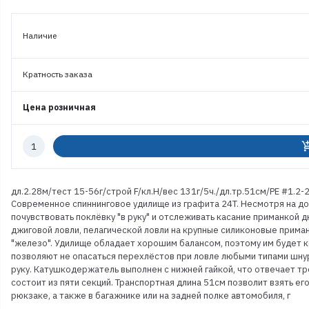
Наличие
Кратность заказа
Цена розничная
Количество
add_shoppi
к
заказу
дл.2.28м/тест 15-56г/строй F/кл.H/вес 131г/5ч./дл.тр.51см/PE #1.2-2
Современное спиннинговое удилище из графита 24T. Несмотря на до
почувствовать поклёвку "в руку" и отслеживать касание приманкой д
джиговой ловли, пелагической ловли на крупные силиконовые приман
"железо". Удилище обладает хорошим балансом, поэтому им будет к
позволяют не опасаться перехлёстов при ловле любыми типами шнур
руку. Катушкодержатель выполнен с нижней гайкой, что отвечает т
состоит из пяти секций. Транспортная длина 51см позволит взять ег
рюкзаке, а также в багажнике или на задней полке автомобиля, г