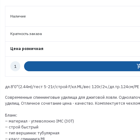
Наличие
Кратность заказа
Цена розничная
Количество
add_shoppi
к
заказу
дл.8'0''(2.44м)/тест 5-21г/строй F/кл.ML/вес 120г/2ч./дл.тр.124см/PE
Современные спиннинговые удилища для джиговой ловли. Однолапоч
удилищ. Отличное сочетание цена - качество. Комплектуется чехлом
Бланк:
– материал - углеволокно IMC (30T)
– строй быстрый
– тип вершинки: тубулярная
– класс спиннинга ML