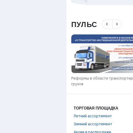
ПУЛЬС
navigate_before
navigate_next
Реформы в области транспорти
n РЕБРЕНДИНГ
грузов
ТОРГОВАЯ ПЛОЩАДКА
Летний ассортимент
Зимний ассортимент
Акции и распродажи