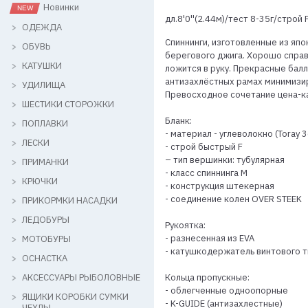
Новинки
дл.8'0''(2.44м)/тест 8-35г/строй 
ОДЕЖДА
Спиннинги, изготовленные из япон
ОБУВЬ
берегового джига. Хорошо справ
КАТУШКИ
ложится в руку. Прекрасные бал
антизахлёстных рамах минимизир
УДИЛИЩА
Превосходное сочетание цена-к
ШЕСТИКИ СТОРОЖКИ
Бланк:
ПОПЛАВКИ
- материал - углеволокно (Toray 3
ЛЕСКИ
- строй быстрый F
– тип вершинки: тубулярная
ПРИМАНКИ
- класс спиннинга M
КРЮЧКИ
- конструкция штекерная
- соединение колен OVER STEEK
ПРИКОРМКИ НАСАДКИ
ЛЕДОБУРЫ
Рукоятка:
- разнесенная из EVA
МОТОБУРЫ
- катушкодержатель винтового т
ОСНАСТКА
АКСЕССУАРЫ РЫБОЛОВНЫЕ
Кольца пропускные:
- облегченные одноопорные
ЯЩИКИ КОРОБКИ СУМКИ
- K-GUIDE (антизахлестные)
ЧЕХЛЫ