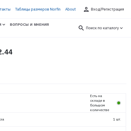
person
такты
Таблицы размеров Norfin
About
Вход/Регистрация
М
ВОПРОСЫ И МНЕНИЯ
search
Поиск по каталогу
.44
Есть на
складе в
большом
количестве
аза
1 шт.