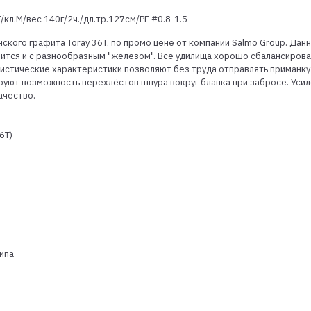
F/кл.M/вес 140г/2ч./дл.тр.127см/PE #0.8-1.5
ского графита Toray 36T, по промо цене от компании Salmo Group. Данна
ится и с разнообразным "железом". Все удилища хорошо сбалансирова
листические характеристики позволяют без труда отправлять приманку
уют возможность перехлёстов шнура вокруг бланка при забросе. Усил
ачество.
6Т)
ипа