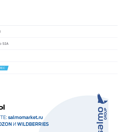
N
p SIA