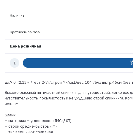
Наличие
Кратность заказа
Цена розничная
Количество
add_shoppi
к
заказу
дл.7'0''(2.13м)/тест 2-7г/строй MF/кл.L/вес 104г/5ч./дл.тр.46см (без т
Высококлассный пятичастный спиннинг для путешествий, легко вход
чувствительность, посылистость и не ухудшило строй спиннинга. К
чехлом.
Бланк:
– материал – углеволокно IMC (30T)
– строй средне-быстрый MF
– тип вершинки: солидная