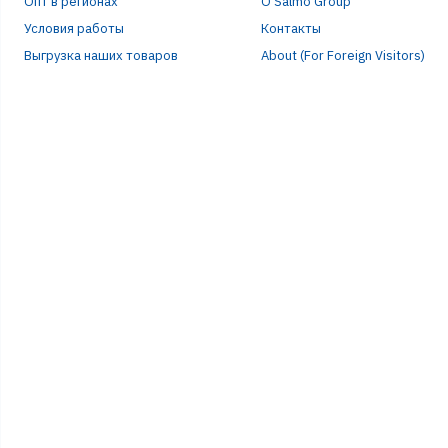
Опт в регионах
О Salmo Group
Условия работы
Контакты
Выгрузка наших товаров
About (For Foreign Visitors)
Р