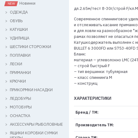
Новинки
дл.2.65м/тест 8-30г/строй F/кл.M
ОДЕЖДА
Современное спиннинговое удилищ
ОБУВЬ
и отслеживать касание приманко
КАТУШКИ
и для ловли на разнообразное "
рамах позволяют не опасаться п
УДИЛИЩА
Катушкодержатель выполнен с н
ШЕСТИКИ СТОРОЖКИ
BULLET 6 3000FD или S753-40FD 
Бланк:
ПОПЛАВКИ
материал – углеволокно LMC (24T
ЛЕСКИ
– строй быстрый F
– тип вершинки: тубулярная
ПРИМАНКИ
– класс спиннинга M
КРЮЧКИ
– конструкц
ПРИКОРМКИ НАСАДКИ
ЛЕДОБУРЫ
ХАРАКТЕРИСТИКИ
МОТОБУРЫ
Бренд / ТМ:
ОСНАСТКА
АКСЕССУАРЫ РЫБОЛОВНЫЕ
Производитель ТМ:
ЯЩИКИ КОРОБКИ СУМКИ
ЧЕХЛЫ
Страна ТМ: