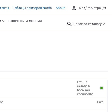
person
такты
Таблицы размеров Norfin
About
Вход/Регистрация
М
ВОПРОСЫ И МНЕНИЯ
search
Поиск по каталогу
5
Есть на
складе в
большом
количестве
аза
1 шт.