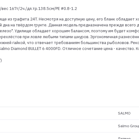
/вес 167г/2ч./дл.тр.138.5см/PE #0.8-1.2
е из графита 24T. Несмотря на доступную цену, его бланк обладает х
й дна на твёрдом грунте. Данная модель предназначена прежде всего 
железо". Удилище обладает хорошим балансом, поэтому им будет комфор
ерехлёстов при ловле любыми типами шнуров. Эргономичная разнесённа
ижней гайкой, что отвечает требованиям большинства рыболовов. Рек
Salmo Diamond BULLET 6 4000FD. Отличное сочетание цена - качество. 
)
SALMO
Salmo Grou
Латвия