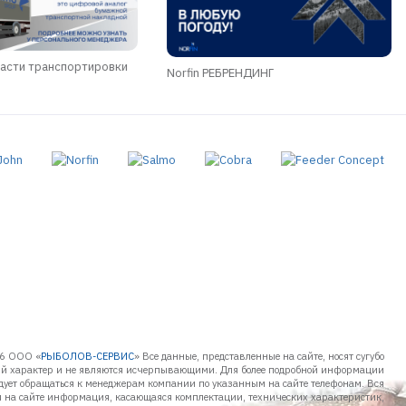
асти транспортировки
Norfin РЕБРЕНДИНГ
6 ООО «
РЫБОЛОВ-СЕРВИС
» Все данные, представленные на сайте, носят сугубо
 характер и не являются исчерпывающими. Для более подробной информации
дует обращаться к менеджерам компании по указанным на сайте телефонам. Вся
 на сайте информация, касающаяся комплектации, технических характеристик,