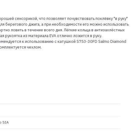
орошей сенсорикой, что позволяет почувствовать поклёвку "в руку"
для берегового джига, а при необходимости его можно использовать
тно ловить в течение всего дня. Лёгкие кольца в антизахлёстных
я рукоятка из материала EVA отлично ложится в руку.
омендуется к использованию с катушкой S753-30FD Salmo Diamond
Комплектуется чехлом.
p SIA