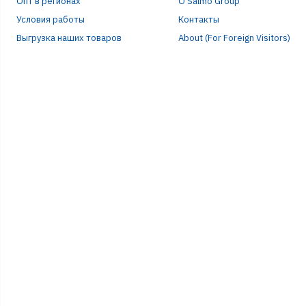
Опт в регионах
О Salmo Group
Условия работы
Контакты
Выгрузка наших товаров
About (For Foreign Visitors)
Р