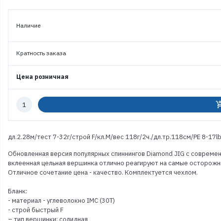
Наличие
Кратность заказа
Цена розничная
Количество
add_shoppi
к
заказу
дл.2.28м/тест 7-32г/строй F/кл.M/вес 118г/2ч./дл.тр.118см/PE 8-17l
Обновленная версия популярных спиннингов Diamond JIG с совреме
вклеенная цельная вершинка отлично реагируют на самые осторожны
Отличное сочетание цена - качество. Комплектуется чехлом.
Бланк:
- материал - углеволокно IMC (30T)
- строй быстрый F
– тип вершинки: солидная