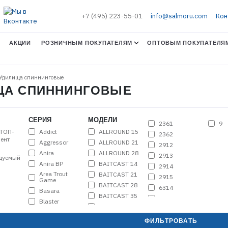
+7 (495) 223-55-01
info@salmoru.com
Кон
АКЦИИ
РОЗНИЧНЫМ ПОКУПАТЕЛЯМ
ОПТОВЫМ ПОКУПАТЕЛЯ
 Удилища спиннинговые
ЛИЩА СПИННИНГОВЫЕ
СЕРИЯ
МОДЕЛИ
2361
9
Addict
ALLROUND 15
ТОП-
2362
ент
Aggressor
ALLROUND 21
2912
Anira
ALLROUND 28
2913
дуемый
Anira BP
BAITCAST 14
2914
Area Trout
BAITCAST 21
2915
Game
BAITCAST 28
6314
Basara
BAITCAST 35
6315
Blaster
BASARA 07
6316
Diamond
BASARA 12
6321
ФИЛЬТРОВАТЬ
Elite
BASARA 16