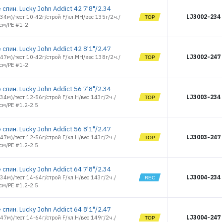
ULTRA N 20
17351
спин. Lucky John Addict 42 7'8"/2.34
ULTRA N 30
17352
LJ3002-234
2.34м)/тест 10-42г/строй F/кл.MH/вес 135г/2ч./
ULTRA N 40
см/PE #1-2
17353
ULTRA SPIN
17354
25
17355
спин. Lucky John Addict 42 8'1"/2.47
ULTRA SPIN II
20
LJ3002-247
2.47м)/тест 10-42г/строй F/кл.MH/вес 138г/2ч./
17356
ULTRA SPIN II
см/PE #1-2
17357
30
17358
ULTRA SPIN II
40
спин. Lucky John Addict 56 7'8"/2.34
17359
X MUKAI
LJ3003-234
2.34м)/тест 12-56г/строй F/кл.H/вес 143г/2ч./
17360
YUGA 4
см/PE #1.2-2.5
17361
17362
спин. Lucky John Addict 56 8'1"/2.47
17363
LJ3003-247
2.47м)/тест 12-56г/строй F/кл.H/вес 143г/2ч./
17364
см/PE #1.2-2.5
17365
17366
спин. Lucky John Addict 64 7'8"/2.34
17367
LJ3004-234
2.34м)/тест 14-64г/строй F/кл.H/вес 143г/2ч./
17368
см/PE #1.2-2.5
17369
17370
спин. Lucky John Addict 64 8'1"/2.47
17371
LJ3004-247
2.47м)/тест 14-64г/строй F/кл.H/вес 149г/2ч./