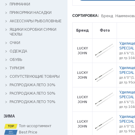
ПРИМАНКИ
ПРИКОРМКИ НАСАДКИ
Бренд
Наименов
СОРТИРОВКА:
АКСЕССУАРЫ РЫБОЛОВНЫЕ
ЯЩИКИ КОРОБКИ СУМКИ
Бренд
Фото
ЧЕХЛЫ
ОЧКИ
Удилище
SPECIAL 
LUCKY
ОДЕЖДА
JOHN
дл.6'6''(
дл.тр.104
ОБУВЬ
Удилище
ТУРИЗМ
SPECIAL 
LUCKY
СОПУТСТВУЮЩИЕ ТОВАРЫ
JOHN
дл.6'0''(
дл.тр.95с
РАСПРОДАЖА ЛЕТО 30%
Удилище
РАСПРОДАЖА ЛЕТО 50%
SPECIAL 
LUCKY
РАСПРОДАЖА ЛЕТО 70%
JOHN
дл.6'6''(
дл.тр.104
ЗИМА
Удилище
SPECIAL 
LUCKY
Топ-ассортимент
JOHN
дл.6'0''(
дл.тр.95с
Best Price