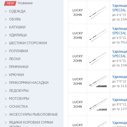
Новинки
Удилище
SPECIAL 
LUCKY
ОДЕЖДА
JOHN
дл.6'6''(
ОБУВЬ
дл.тр.104
КАТУШКИ
Удилище
SPECIAL 
LUCKY
УДИЛИЩА
JOHN
дл.6'0''(
дл.тр.95с
ШЕСТИКИ СТОРОЖКИ
ПОПЛАВКИ
Удилище
SPECIAL 
LUCKY
ЛЕСКИ
JOHN
дл.6'6''(
дл.тр.104
ПРИМАНКИ
КРЮЧКИ
Удилище 
LUCKY
дл.7'0''(
ПРИКОРМКИ НАСАДКИ
JOHN
дл.тр.111
ЛЕДОБУРЫ
МОТОБУРЫ
Удилище 
LUCKY
дл.8'0''(
ОСНАСТКА
JOHN
дл.тр.127
АКСЕССУАРЫ РЫБОЛОВНЫЕ
ЯЩИКИ КОРОБКИ СУМКИ
Удилище 
LUCKY
ЧЕХЛЫ