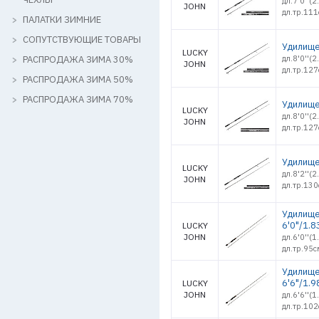
дл.7'0''(
JOHN
дл.тр.111
ПАЛАТКИ ЗИМНИЕ
СОПУТСТВУЮЩИЕ ТОВАРЫ
Удилище 
LUCKY
РАСПРОДАЖА ЗИМА 30%
дл.8'0''(
JOHN
дл.тр.127
РАСПРОДАЖА ЗИМА 50%
РАСПРОДАЖА ЗИМА 70%
Удилище 
LUCKY
дл.8'0''(
JOHN
дл.тр.127
Удилище 
LUCKY
дл.8'2''(
JOHN
дл.тр.130
Удилище
6'0"/1.8
LUCKY
JOHN
дл.6'0''(
дл.тр.95с
Удилище
6'6"/1.9
LUCKY
JOHN
дл.6'6''(
дл.тр.102