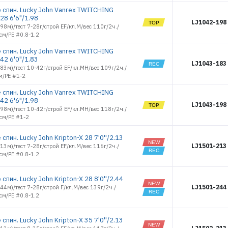
FAKTOR 1.5
7195
 спин. Lucky John Vanrex TWITCHING
FAKTOR 2.0
28 6'6"/1.98
7196
LJ1042-198
FAKTOR 2.5
1.98м)/тест 7-28г/строй EF/кл.M/вес 110г/2ч./
7197
FINESSE
см/PE #0.8-1.2
GAME II 5
7198
 спин. Lucky John Vanrex TWITCHING
FINESSE
7199
GAME II 9
42 6'0"/1.83
7200
LJ1043-183
FLEX 06
1.83м)/тест 10-42г/строй EF/кл.MH/вес 109г/2ч./
7210
м/PE #1-2
FLEX 10
7211
HEAVY 050
 спин. Lucky John Vanrex TWITCHING
7246
HEAVY 070
42 6'6"/1.98
LJ1043-198
7247
1.98м)/тест 10-42г/строй EF/кл.MH/вес 118г/2ч./
HEAVY 090
7987
см/PE #1-2
HEAVY 110
7989
JIG 9
спин. Lucky John Kripton-X 28 7'0''/2.13
7990
JIG 14
LJ1501-213
2.13м)/тест 7-28г/строй EF/кл.M/вес 116г/2ч./
7992
JIG 15
см/PE #0.8-1.2
7993
JIG 21
7994
JIG 24
спин. Lucky John Kripton-X 28 8'0''/2.44
8176
JIG 25
LJ1501-244
2.44м)/тест 7-28г/строй F/кл.M/вес 139г/2ч./
8190
JIG 28
см/PE #0.8-1.2
8191
JIG 32
8192
JIG 35
спин. Lucky John Kripton-X 35 7'0''/2.13
8197
JIG 42