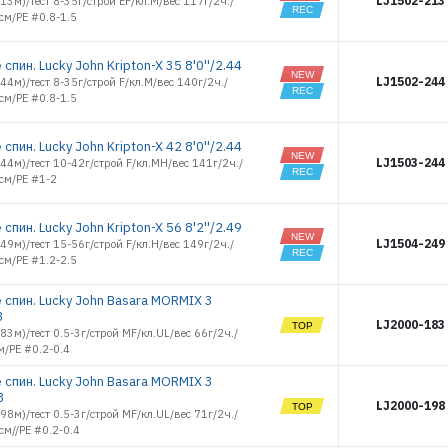
LJ1502-213
2.13м)/тест 8-35г/строй EF/кл.M/вес 117г/2ч./
8198
см/PE #0.8-1.5
JIG 56
8199
JIG 64
8200
JIG N'TWITCH
спин. Lucky John Kripton-X 35 8'0''/2.44
18
8208
LJ1502-244
2.44м)/тест 8-35г/строй F/кл.M/вес 140г/2ч./
JIG N'TWITCH
8209
см/PE #0.8-1.5
22
12363
JIG N'TWITCH
12672
25
спин. Lucky John Kripton-X 42 8'0''/2.44
JIG N'TWITCH
12673
LJ1503-244
2.44м)/тест 10-42г/строй F/кл.MH/вес 141г/2ч./
28
12728
см/PE #1-2
ЭЛЕКТРОННАЯ ПОЧТА (ЛОГИН)
JIG N'TWITCH
12729
42
13952
JIG TRAVEL S
спин. Lucky John Kripton-X 56 8'2''/2.49
20
14530
LJ1504-249
2.49м)/тест 15-56г/строй F/кл.H/вес 149г/2ч./
JIG TRAVEL S
ПАРОЛЬ
см/PE #1.2-2.5
14531
28
14532
KRIPTON-X
 спин. Lucky John Basara MORMIX 3
14533
L-JIG 14
3
LJ2000-183
14534
LIGHT GAME
1.83м)/тест 0.5-3г/строй MF/кл.UL/вес 66г/2ч./
ВОЙТИ
II 12
14535
м/PE #0.2-0.4
MICRO JIG 5
14536
 спин. Lucky John Basara MORMIX 3
MICRO JIG 7
14537
ЗАБЫЛИ ПАРОЛЬ?
8
MICROJIG
LJ2000-198
14538
TRAVEL S 7
1.98м)/тест 0.5-3г/строй MF/кл.UL/вес 71г/2ч./
см//PE #0.2-0.4
РЕГИСТРАЦИЯ ОПТ
14539
MICROJIG
TRAVEL S 10