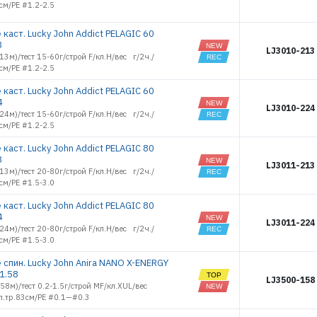
17372
см/PE #1.2-2.5
18375
18376
каст. Lucky John Addict PELAGIC 60
3
18377
LJ3010-213
.13м)/тест 15-60г/строй F/кл.H/вес г/2ч./
18378
см/PE #1.2-2.5
18379
каст. Lucky John Addict PELAGIC 60
18380
4
18381
LJ3010-224
.24м)/тест 15-60г/строй F/кл.H/вес г/2ч./
18382
см/PE #1.2-2.5
18383
каст. Lucky John Addict PELAGIC 80
18426
3
LJ3011-213
18427
.13м)/тест 20-80г/строй F/кл.H/вес г/2ч./
18497
см/PE #1.5-3.0
18498
каст. Lucky John Addict PELAGIC 80
18499
4
LJ3011-224
18500
.24м)/тест 20-80г/строй F/кл.H/вес г/2ч./
см/PE #1.5-3.0
18501
18502
 спин. Lucky John Anira NANO X-ENERGY
18503
/1.58
LJ3500-158
18504
1.58м)/тест 0.2-1.5г/строй MF/кл.XUL/вес
л.тр.83см/PE #0.1—#0.3
18505
18506