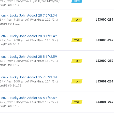
2.74м)/тест 6-26г/строй EF/кл.M/вес 147г/2ч./
20
17266
см/PE #0.8-1.2
TRAVEL SPIN
30
17267
TRAVEL TELE
спин. Lucky John Addict 28 7'8"/2.34
17268
SPIN 12
LJ3000-234
2.34м)/тест 7-28г/строй F/кл.M/вес 122г/2ч./
17269
TRAVEL TELE
см/PE #0.8-1.2
SPIN 18
17270
TRAVEL TELE
17335
SPIN 25
спин. Lucky John Addict 28 8'1"/2.47
17336
TWITCHING
LJ3000-247
2.47м)/тест 7-28г/строй F/кл.M/вес 118г/2ч./
17337
14
см/PE #0.8-1.2
TWITCHING
17338
21
17339
TWITCHING
спин. Lucky John Addict 28 8'6"/2.59
17340
28
LJ3000-259
2.59м)/тест 7-28г/строй F/кл.M/вес 130г/2ч./
17341
TWITCHING
см/PE #0.8-1.2
42
17342
TWITCHING
17343
SPECIAL 14
спин. Lucky John Addict 35 7'8"/2.34
17344
TWITCHING
LJ3001-234
2.34м)/тест 8-35г/строй F/кл.M/вес 124г/2ч./
SPECIAL 21
17345
см/PE #0.8-1.75
TWITCHING
17346
SPECIAL 28
17347
TWITCHING
спин. Lucky John Addict 35 8'1"/2.47
SPECIAL 42
17348
LJ3001-247
2.47м)/тест 8-35г/строй F/кл.M/вес 132г/2ч./
ULTRA N 8
17349
см/PE #0.8-1.75
ULTRA N 15
17350