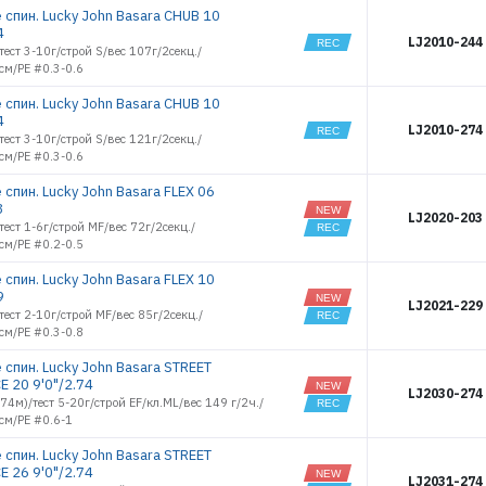
14545
 спин. Lucky John Basara CHUB 10
ML-JIG 18
РЕГИСТРАЦИЯ РОЗНИЦА
14758
4
LJ2010-244
MORMIX 03
15259
тест 3-10г/строй S/вес 107г/2секц./
NANO
см/PE #0.3-0.6
15260
ENERGY 1.5
15261
NANO X-
 спин. Lucky John Basara CHUB 10
ENERGY 1.5
15748
4
LJ2010-274
OS VANTAGE
тест 3-10г/строй S/вес 121г/2секц./
15749
21
см/PE #0.3-0.6
15750
OS VANTAGE
28
15751
спин. Lucky John Basara FLEX 06
PELAGIC 060
3
15752
LJ2020-203
PELAGIC 080
тест 1-6г/строй MF/вес 72г/2секц./
15753
см/PE #0.2-0.5
SALMON 35
15754
SEATROUT 25
15755
спин. Lucky John Basara FLEX 10
SMALL GAME
9
15756
LJ2021-229
5
тест 2-10г/строй MF/вес 85г/2секц./
15761
SMALL GAME
см/PE #0.3-0.8
6
15762
STREAM 10
спин. Lucky John Basara STREET
15763
E 20 9'0"/2.74
STREET
15764
LJ2030-274
DISTANCE 20
2.74м)/тест 5-20г/строй EF/кл.ML/вес 149 г/2ч./
15849
см/PE #0.6-1
STREET
DISTANCE 26
17263
спин. Lucky John Basara STREET
TELE PACK 30
17264
E 26 9'0"/2.74
TRAVEL SPIN
LJ2031-274
17265