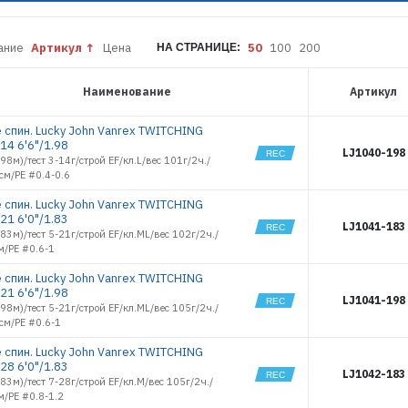
6322
Kripton-X
BASARA 20
6323
One Sensoric
BASARA 26
6633
ание
Артикул
Цена
50
100
200
Sniper
НА СТРАНИЦЕ:
BASARA 32
6682
Vanrex
BLITZ 4
6683
Наименование
Артикул
BLITZ 5
6684
BULLET 008
6685
 спин. Lucky John Vanrex TWITCHING
BULLET 015
6686
14 6'6"/1.98
BULLET 020
LJ1040-198
6689
1.98м)/тест 3-14г/строй EF/кл.L/вес 101г/2ч./
BULLET 030
см/PE #0.4-0.6
6690
BULLET 040
6691
 спин. Lucky John Vanrex TWITCHING
BULLET 056
7182
21 6'0"/1.83
LJ1041-183
BULLET 080
7183
1.83м)/тест 5-21г/строй EF/кл.ML/вес 102г/2ч./
BULLET
м/PE #0.6-1
7184
TRAVEL 08
7185
BULLET
 спин. Lucky John Vanrex TWITCHING
TRAVEL 15
7186
21 6'6"/1.98
LJ1041-198
BULLET
1.98м)/тест 5-21г/строй EF/кл.ML/вес 105г/2ч./
7187
TRAVEL 30
см/PE #0.6-1
7189
BULLET
TRAVEL 56
7190
 спин. Lucky John Vanrex TWITCHING
CHUB 10
28 6'0"/1.83
7191
LJ1042-183
1.83м)/тест 7-28г/строй EF/кл.M/вес 105г/2ч./
DROPSHOT
7192
35
м/PE #0.8-1.2
7193