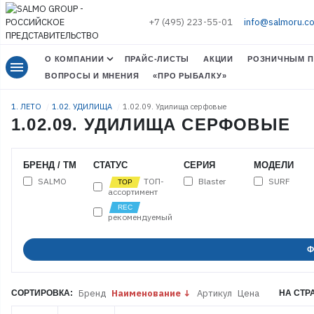
+7 (495) 223-55-01
info@salmoru.c
О КОМПАНИИ
ПРАЙС-ЛИСТЫ
АКЦИИ
РОЗНИЧНЫМ П
menu
ВОПРОСЫ И МНЕНИЯ
«ПРО РЫБАЛКУ»
1. ЛЕТО
1.02. УДИЛИЩА
1.02.09. Удилища серфовые
1.02.09. УДИЛИЩА СЕРФОВЫЕ
БРЕНД / ТМ
СТАТУС
СЕРИЯ
МОДЕЛИ
SALMO
Blaster
SURF
ТОП-
ассортимент
рекомендуемый
Ф
Бренд
Наименование
Артикул
Цена
СОРТИРОВКА:
НА СТР