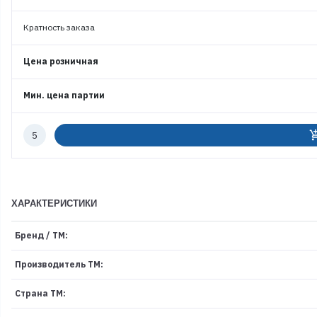
Кратность заказа
Цена розничная
Мин. цена партии
Количество
add_shoppi
к
заказу
ХАРАКТЕРИСТИКИ
Бренд / ТМ:
Производитель ТМ:
Страна ТМ: