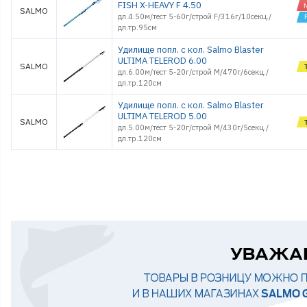
FISH X-HEAVY F 4.50
SALMO
дл.4.50м/тест 5-60г/строй F/316г/10секц./
дл.тр.95см
Удилище попл. с кол. Salmo Blaster
ULTIMA TELEROD 6.00
SALMO
дл.6.00м/тест 5-20г/строй M/470г/6секц./
дл.тр.120см
Удилище попл. с кол. Salmo Blaster
ULTIMA TELEROD 5.00
SALMO
дл.5.00м/тест 5-20г/строй M/430г/5секц./
дл.тр.120см