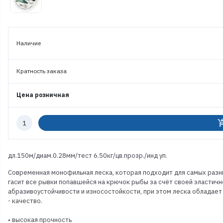
Наличие
Кратность заказа
Цена розничная
Количество
add_shoppi
к
заказу
дл.150м/диам.0.28мм/тест 6.50кг/цв.прозр./инд уп.
Современная монофильная леска, которая подходит для самых разны
гасит все рывки попавшейся на крючок рыбы за счёт своей эласти
абразивоустойчивости и износостойкости, при этом леска обладает 
- качество.
• высокая прочность