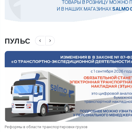
ПУЛЬС
navigate_before
navigate_next
Реформы в области транспортировки грузов