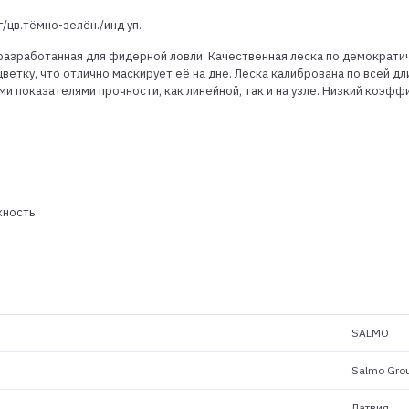
/цв.тёмно-зелён./инд уп.
разработанная для фидерной ловли. Качественная леска по демократи
етку, что отлично маскирует её на дне. Леска калибрована по всей дл
и показателями прочности, как линейной, так и на узле. Низкий коэ
хность
SALMO
Salmo Gro
Латвия