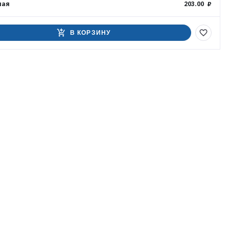
ная
203.00 ₽
add_shopping_cart
favorite_border
В КОРЗИНУ