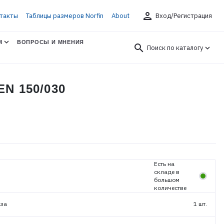
person
такты
Таблицы размеров Norfin
About
Вход/Регистрация
М
ВОПРОСЫ И МНЕНИЯ
search
Поиск по каталогу
N 150/030
Есть на
складе в
большом
количестве
аза
1 шт.