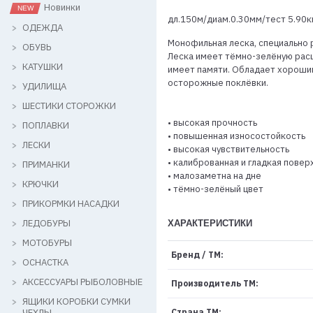
Новинки
дл.150м/диам.0.30мм/тест 5.90кг
ОДЕЖДА
Монофильная леска, специально 
ОБУВЬ
Леска имеет тёмно-зелёную расцв
КАТУШКИ
имеет памяти. Обладает хорошим
осторожные поклёвки.
УДИЛИЩА
ШЕСТИКИ СТОРОЖКИ
• высокая прочность
ПОПЛАВКИ
• повышенная износостойкость
ЛЕСКИ
• высокая чувствительность
• калиброванная и гладкая повер
ПРИМАНКИ
• малозаметна на дне
КРЮЧКИ
• тёмно-зелёный цвет
ПРИКОРМКИ НАСАДКИ
ЛЕДОБУРЫ
ХАРАКТЕРИСТИКИ
МОТОБУРЫ
Бренд / ТМ:
ОСНАСТКА
АКСЕССУАРЫ РЫБОЛОВНЫЕ
Производитель ТМ:
ЯЩИКИ КОРОБКИ СУМКИ
ЧЕХЛЫ
Страна ТМ: