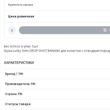
Кратность заказа
Цена розничная
Количество
add_shopping_cart
к
заказу
вес 6г/кол. в упак. 3шт
Груза Lucky John DROP SHOT BANANA для оснастки с отводным повод
ХАРАКТЕРИСТИКИ
Бренд / ТМ:
Производитель ТМ:
Страна ТМ:
Статусы товара: