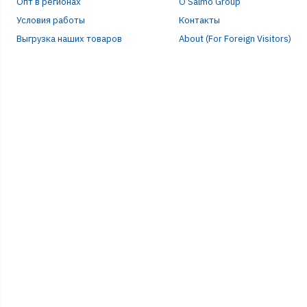
Опт в регионах
О Salmo Group
Условия работы
Контакты
Выгрузка наших товаров
About (For Foreign Visitors)
Р