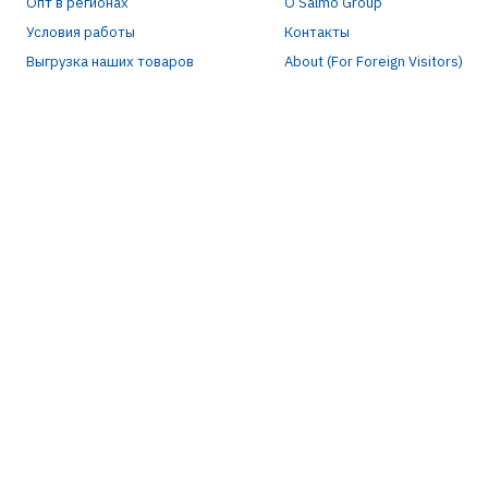
Опт в регионах
О Salmo Group
Условия работы
Контакты
Выгрузка наших товаров
About (For Foreign Visitors)
Р