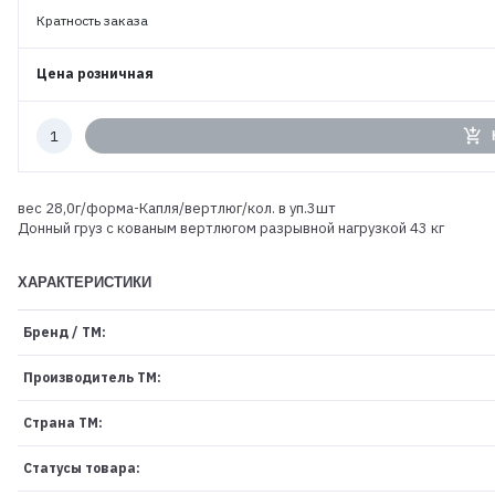
Кратность заказа
Цена розничная
Количество
add_shopping_cart
к
заказу
вес 28,0г/форма-Капля/вертлюг/кол. в уп.3шт
Донный груз с кованым вертлюгом разрывной нагрузкой 43 кг
ХАРАКТЕРИСТИКИ
Бренд / ТМ:
Производитель ТМ:
Страна ТМ:
Статусы товара: