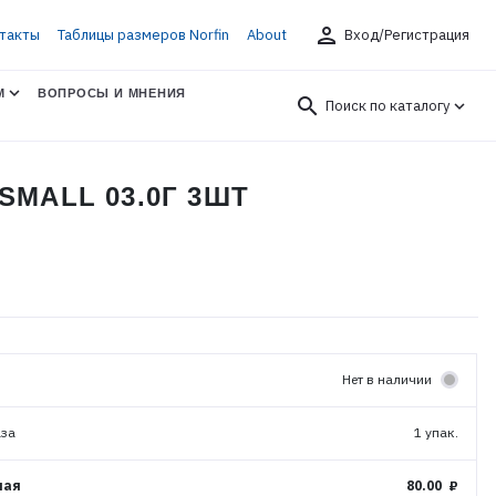
person
такты
Таблицы размеров Norfin
About
Вход/Регистрация
М
ВОПРОСЫ И МНЕНИЯ
search
Поиск по каталогу
SMALL 03.0Г 3ШТ
Нет в наличии
аза
1 упак.
ная
80.00 ₽