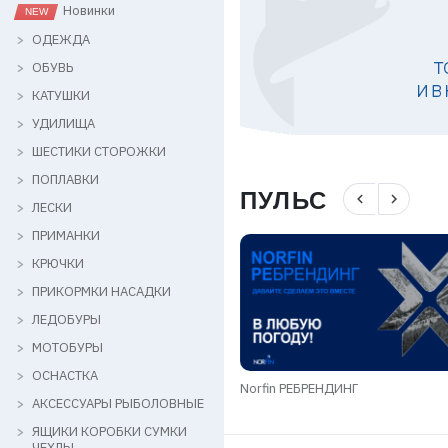
Новинки
ОДЕЖДА
ОБУВЬ
КАТУШКИ
УДИЛИЩА
ШЕСТИКИ СТОРОЖКИ
ПОПЛАВКИ
ПУЛЬС
navigate_before
navigate_next
ЛЕСКИ
ПРИМАНКИ
КРЮЧКИ
ПРИКОРМКИ НАСАДКИ
ЛЕДОБУРЫ
МОТОБУРЫ
ОСНАСТКА
ое термобельё
Norfin РЕБРЕНДИНГ
АКСЕССУАРЫ РЫБОЛОВНЫЕ
ЯЩИКИ КОРОБКИ СУМКИ
ЧЕХЛЫ