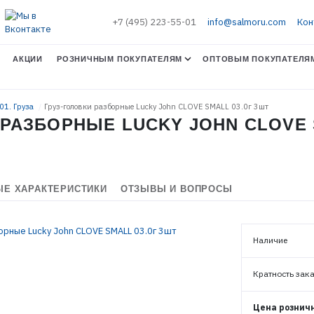
+7 (495) 223-55-01
info@salmoru.com
Кон
АКЦИИ
РОЗНИЧНЫМ ПОКУПАТЕЛЯМ
ОПТОВЫМ ПОКУПАТЕЛЯ
.01. Груза
Груз-головки разборные Lucky John CLOVE SMALL 03.0г 3шт
ЭЛЕКТРОННАЯ ПОЧТА (ЛОГИН)
 РАЗБОРНЫЕ LUCKY JOHN CLOVE 
ПАРОЛЬ
Е ХАРАКТЕРИСТИКИ
ОТЗЫВЫ И ВОПРОСЫ
ВОЙТИ
Наличие
ЗАБЫЛИ ПАРОЛЬ?
Кратность зак
РЕГИСТРАЦИЯ ОПТ
Цена рознич
РЕГИСТРАЦИЯ РОЗНИЦА