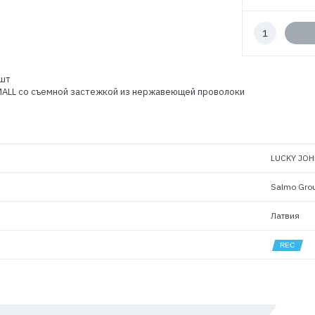
Количество
к
заказу
3шт
SMALL со съемной застежкой из нержавеющей проволоки
LUCKY JOH
Salmo Gro
Латвия