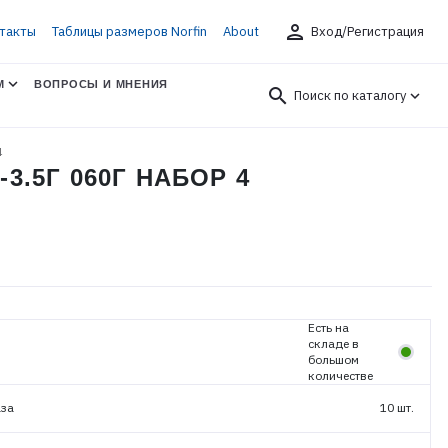
person
такты
Таблицы размеров Norfin
About
Вход/Регистрация
М
ВОПРОСЫ И МНЕНИЯ
search
Поиск по каталогу
4
3.5Г 060Г НАБОР 4
Есть на
складе в
большом
количестве
аза
10 шт.