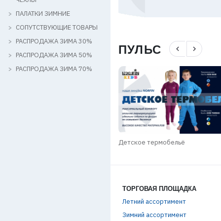
ПАЛАТКИ ЗИМНИЕ
СОПУТСТВУЮЩИЕ ТОВАРЫ
РАСПРОДАЖА ЗИМА 30%
ПУЛЬС
navigate_before
navigate_next
РАСПРОДАЖА ЗИМА 50%
РАСПРОДАЖА ЗИМА 70%
n РЕБРЕНДИНГ
Детское термобельё
ТОРГОВАЯ ПЛОЩАДКА
Летний ассортимент
Зимний ассортимент