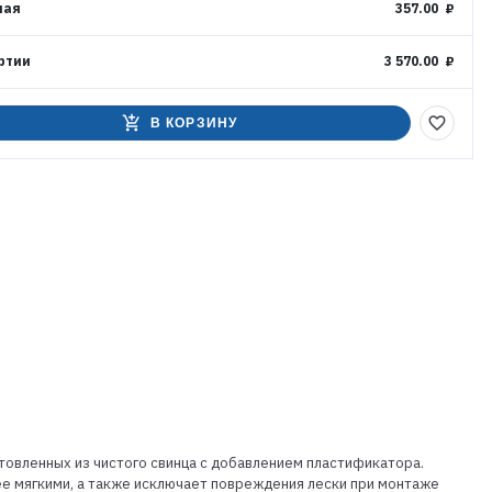
ная
357.00 ₽
ртии
3 570.00 ₽
add_shopping_cart
favorite_border
В КОРЗИНУ
отовленных из чистого свинца с добавлением пластификатора.
е мягкими, а также исключает повреждения лески при монтаже