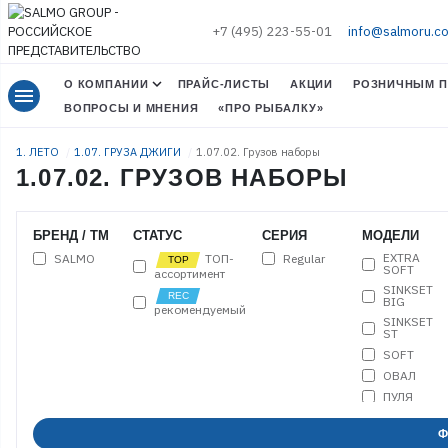
+7 (495) 223-55-01
info@salmoru.c
О КОМПАНИИ
ПРАЙС-ЛИСТЫ
АКЦИИ
РОЗНИЧНЫМ П
menu
ВОПРОСЫ И МНЕНИЯ
«ПРО РЫБАЛКУ»
1. ЛЕТО
1.07. ГРУЗА ДЖИГИ
1.07.02. Грузов наборы
1.07.02. ГРУЗОВ НАБОРЫ
БРЕНД / ТМ
СТАТУС
СЕРИЯ
МОДЕЛИ
EXTRA
SALMO
Regular
ТОП-
SOFT
ассортимент
SINKSET
BIG
рекомендуемый
SINKSET
ST
SOFT
ОВАЛ
ПУЛЯ
ЦИЛИНДР
Ф