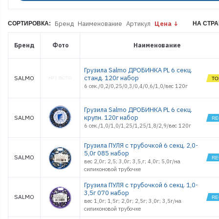
Бренд
Наименование
Артикул
Цена
СОРТИРОВКА:
НА СТРА
Бренд
Фото
Наименование
Грузила Salmo ДРОБИНКА PL 6 секц.
станд. 120г набор
SALMO
6 сек./0,2/0,25/0,3/0,4/0,6/1,0/вес 120г
Грузила Salmo ДРОБИНКА PL 6 секц.
крупн. 120г набор
SALMO
6 сек./1,0/1,0/1,25/1,25/1,8/2,9/вес 120г
Грузила ПУЛЯ с трубочкой 6 секц. 2,0-
5,0г 085 набор
SALMO
вес 2,0г; 2,5; 3,0г; 3,5,г; 4,0г; 5,0г/на
силиконовой трубочке
Грузила ПУЛЯ с трубочкой 6 секц. 1,0-
3,5г 070 набор
SALMO
вес 1,0г; 1,5г; 2,0г; 2,5г; 3,0г; 3,5г/на
силиконовой трубочке