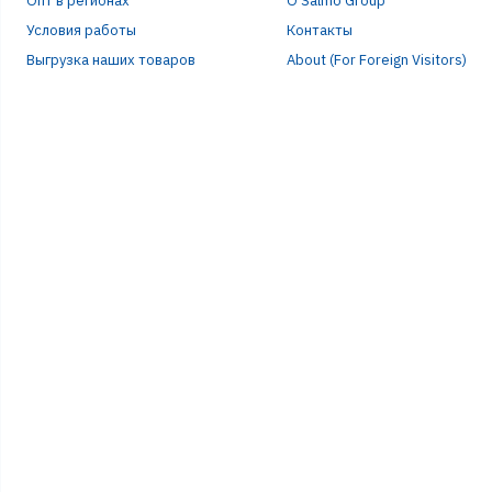
Опт в регионах
О Salmo Group
ПАР
Условия работы
Контакты
Выгрузка наших товаров
About (For Foreign Visitors)
Р