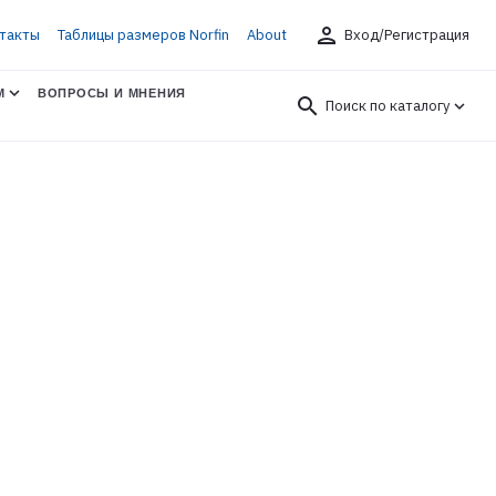
person
такты
Таблицы размеров Norfin
About
Вход/Регистрация
М
ВОПРОСЫ И МНЕНИЯ
search
Поиск по каталогу