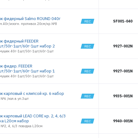
ж фидерный Salmo ROUND 040г
SF001-040
рм.40г/изогн. противоз.20см/кр.№8
ж фидерный FEEDER
шт/50г-1шт/60г-1шт набор 2
9927-002N
рмушек 40г-1шт/50г-1шт/60г-1шт
ж фидер. FEEDER
шт/50г-1шт/60г-1шт набор 1
9927-001N
рмушек 40г-1шт/50г-1шт/60г-1шт
ж карповый с клипсой кр. 6 набор
9935-001N
 №6 /кол.в уп.3шт
 карповый LEAD CORE кр. 2, 4, 6/3
ка L20см набор
9940-001N
 №2, 4, 6/3 поводка L20см