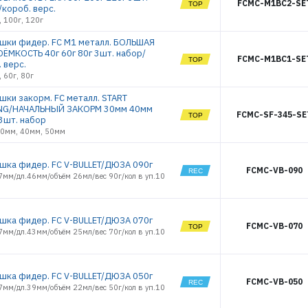
FCMC-M1BC2-SE
/короб. верс.
, 100г, 120г
шки фидер. FC M1 металл. БОЛЬШАЯ
ЁМКОСТЬ 40г 60г 80г 3шт. набор/
FCMC-M1BC1-SE
 верс.
, 60г, 80г
шки закорм. FC металл. START
NG/НАЧАЛЬНЫЙ ЗАКОРМ 30мм 40мм
FCMC-SF-345-SE
3шт. набор
30мм, 40мм, 50мм
шка фидер. FC V-BULLET/ДЮЗА 090г
FCMC-VB-090
7мм/дл.46мм/объём 26мл/вес 90г/кол в уп.10
шка фидер. FC V-BULLET/ДЮЗА 070г
FCMC-VB-070
7мм/дл.43мм/объём 25мл/вес 70г/кол в уп.10
шка фидер. FC V-BULLET/ДЮЗА 050г
FCMC-VB-050
7мм/дл.39мм/объём 22мл/вес 50г/кол в уп.10