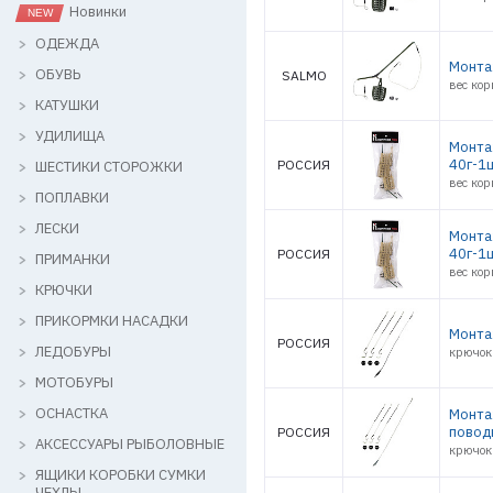
Новинки
ОДЕЖДА
Монта
ОБУВЬ
SALMO
вес ко
КАТУШКИ
УДИЛИЩА
Монта
40г-1
РОССИЯ
ШЕСТИКИ СТОРОЖКИ
вес ко
ПОПЛАВКИ
ЛЕСКИ
Монта
40г-1
РОССИЯ
ПРИМАНКИ
вес ко
КРЮЧКИ
ПРИКОРМКИ НАСАДКИ
Монта
РОССИЯ
ЛЕДОБУРЫ
крючок
МОТОБУРЫ
ОСНАСТКА
Монтаж
повод
РОССИЯ
АКСЕССУАРЫ РЫБОЛОВНЫЕ
крючок
ЯЩИКИ КОРОБКИ СУМКИ
ЧЕХЛЫ