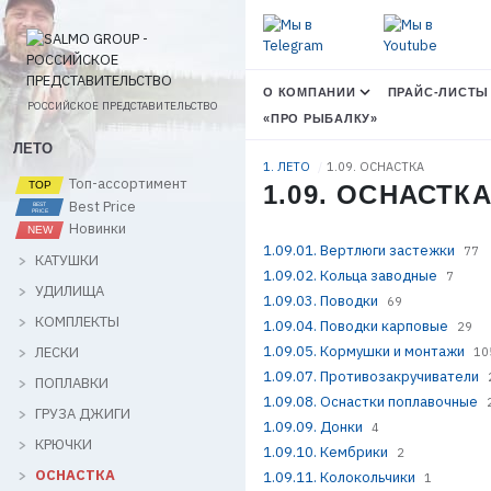
О КОМПАНИИ
ПРАЙС-ЛИСТЫ
РОССИЙСКОЕ ПРЕДСТАВИТЕЛЬСТВО
«ПРО РЫБАЛКУ»
ЛЕТО
1. ЛЕТО
1.09. ОСНАСТКА
Топ-ассортимент
1.09. ОСНАСТК
Best Price
Новинки
1.09.01. Вертлюги застежки
77
КАТУШКИ
1.09.02. Кольца заводные
7
УДИЛИЩА
1.09.03. Поводки
69
КОМПЛЕКТЫ
1.09.04. Поводки карповые
29
1.09.05. Кормушки и монтажи
ЛЕСКИ
10
1.09.07. Противозакручиватели
ПОПЛАВКИ
1.09.08. Оснастки поплавочные
ГРУЗА ДЖИГИ
1.09.09. Донки
4
КРЮЧКИ
1.09.10. Кембрики
2
ОСНАСТКА
1.09.11. Колокольчики
1