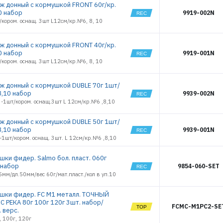
ж донный с кормушкой FRONT 60г/кр.
10 набор
9919-002N
/кором. оснащ. 3шт L12см/кр.№6, 8, 10
ж донный с кормушкой FRONT 40г/кр.
10 набор
9919-001N
/кором. оснащ. 3шт L12см/кр.№6, 8, 10
ж донный с кормушкой DUBLE 70г 1шт/
ЭЛЕКТРОННАЯ ПОЧТА (ЛОГИН)
,8,10 набор
9939-002N
 -1шт/кором. оснащ.3шт L 12см/кр.№6 ,8,10
ж донный с кормушкой DUBLE 50г 1шт/
ПАРОЛЬ
,8,10 набор
9939-001N
-1шт/кором. оснащ. 3шт. L 12см/кр.№6 ,8,10
шки фидер. Salmo бол. пласт. 060г
 набор
9854-060-SET
ВОЙТИ
мм/дл.50мм/вес 60г/мат.пласт./кол в уп.10
шки фидер. FC M1 металл. ТОЧНЫЙ
ЗАБЫЛИ ПАРОЛЬ?
С РЕКА 80г 100г 120г 3шт. набор/
FCMC-M1PC2-SE
 верс.
РЕГИСТРАЦИЯ ОПТ
, 100г, 120г