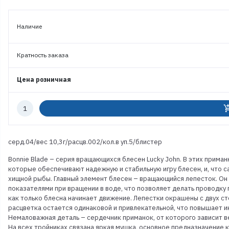
Наличие
Кратность заказа
Цена розничная
Количество
add_shoppi
к
заказу
серд.04/вес 10,3г/расцв.002/кол.в уп.5/блистер
Bonnie Blade – серия вращающихся блесен Lucky John. В этих прим
которые обеспечивают надежную и стабильную игру блесен, и, что с
хищной рыбы. Главный элемент блесен – вращающийся лепесток. Он 
показателями при вращении в воде, что позволяет делать проводку 
как только блесна начинает движение. Лепестки окрашены с двух ст
расцветка остается одинаковой и привлекательной, что повышает инт
Немаловажная деталь – сердечник приманок, от которого зависит ве
На всех тройниках связана яркая мушка, основное предназначение 