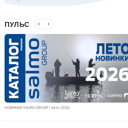
ПУЛЬС
navigate_before
navigate_next
НОВИНКИ SALMO GROUP / лето 2026