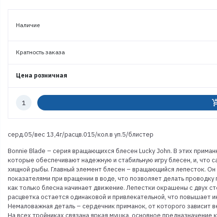
Наличие
Кратность заказа
Цена розничная
Количество
add_shoppi
к
заказу
серд.05/вес 13,4г/расцв.015/кол.в уп.5/блистер
Bonnie Blade – серия вращающихся блесен Lucky John. В этих прим
которые обеспечивают надежную и стабильную игру блесен, и, что с
хищной рыбы. Главный элемент блесен – вращающийся лепесток. Он 
показателями при вращении в воде, что позволяет делать проводку 
как только блесна начинает движение. Лепестки окрашены с двух ст
расцветка остается одинаковой и привлекательной, что повышает инт
Немаловажная деталь – сердечник приманок, от которого зависит ве
На всех тройниках связана яркая мушка, основное предназначение 