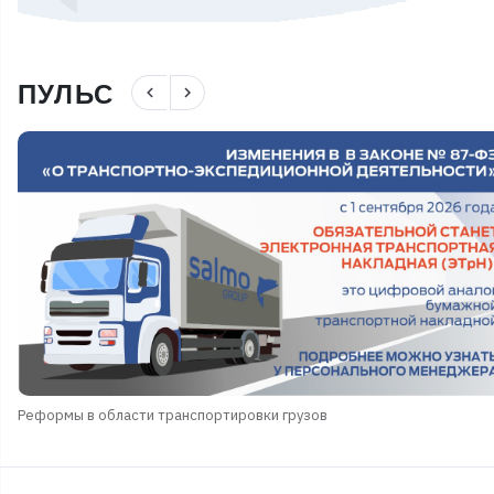
ПУЛЬС
navigate_before
navigate_next
Реформы в области транспортировки грузов