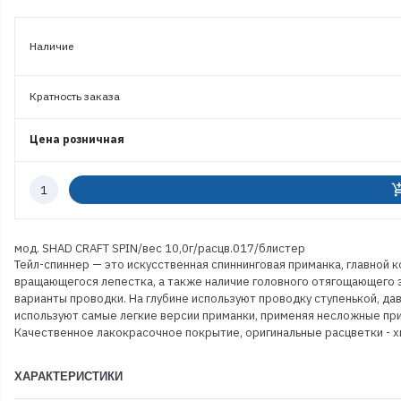
Наличие
Кратность заказа
Цена розничная
Количество
add_shoppi
к
заказу
мод. SHAD CRAFT SPIN/вес 10,0г/расцв.017/блистер
Тейл-спиннер — это искусственная спиннинговая приманка, главной
вращающегося лепестка, а также наличие головного отягощающего 
варианты проводки. На глубине используют проводку ступенькой, дав
используют самые легкие версии приманки, применяя несложные пр
Качественное лакокрасочное покрытие, оригинальные расцветки - х
ХАРАКТЕРИСТИКИ