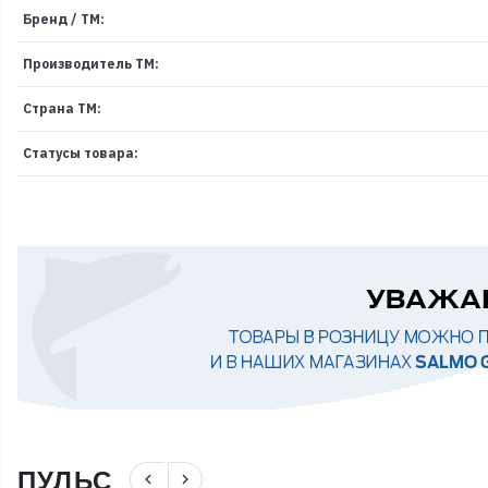
Бренд / ТМ:
Производитель ТМ:
Страна ТМ:
Статусы товара:
ПУЛЬС
navigate_before
navigate_next