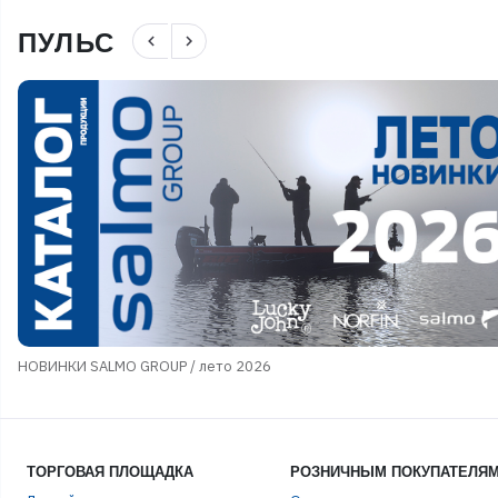
ПУЛЬС
navigate_before
navigate_next
НОВИНКИ SALMO GROUP / лето 2026
ТОРГОВАЯ ПЛОЩАДКА
РОЗНИЧНЫМ ПОКУПАТЕЛЯ