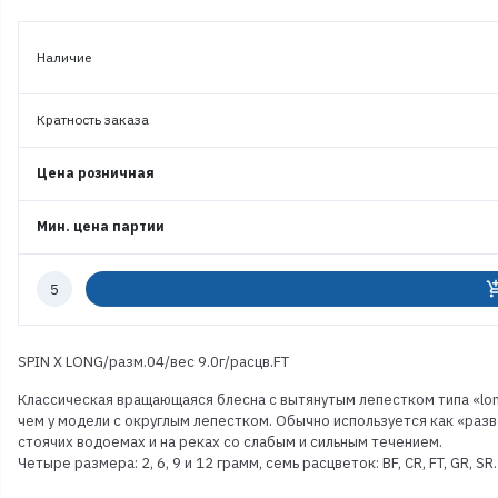
Наличие
Кратность заказа
Цена розничная
Мин. цена партии
Количество
add_shoppi
к
заказу
SPIN X LONG/разм.04/вес 9.0г/расцв.FT
Классическая вращающаяся блесна с вытянутым лепестком типа «long
чем у модели с округлым лепестком. Обычно используется как «разв
стоячих водоемах и на реках со слабым и сильным течением.
Четыре размера: 2, 6, 9 и 12 грамм, семь расцветок: BF, CR, FT, GR, SR.