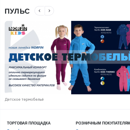
ПУЛЬС
navigate_before
navigate_next
Детское термобельё
ТОРГОВАЯ ПЛОЩАДКА
РОЗНИЧНЫМ ПОКУПАТЕЛЯ