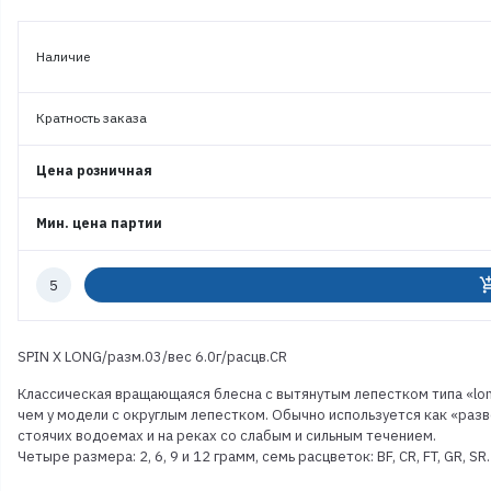
Наличие
Кратность заказа
Цена розничная
Мин. цена партии
Количество
add_shoppi
к
заказу
SPIN X LONG/разм.03/вес 6.0г/расцв.CR
Классическая вращающаяся блесна с вытянутым лепестком типа «long
чем у модели с округлым лепестком. Обычно используется как «разв
стоячих водоемах и на реках со слабым и сильным течением.
Четыре размера: 2, 6, 9 и 12 грамм, семь расцветок: BF, CR, FT, GR, SR.