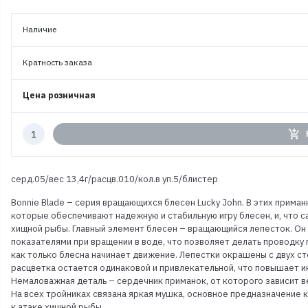
Наличие
Кратность заказа
Цена розничная
Количество
add_shopping_cart
к
заказу
серд.05/вес 13,4г/расцв.010/кол.в уп.5/блистер
Bonnie Blade – серия вращающихся блесен Lucky John. В этих прим
которые обеспечивают надежную и стабильную игру блесен, и, что с
хищной рыбы. Главный элемент блесен – вращающийся лепесток. Он 
показателями при вращении в воде, что позволяет делать проводку 
как только блесна начинает движение. Лепестки окрашены с двух ст
расцветка остается одинаковой и привлекательной, что повышает инт
Немаловажная деталь – сердечник приманок, от которого зависит ве
На всех тройниках связана яркая мушка, основное предназначение 
к атаке хищной рыбы.