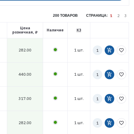
1
2
3
200 ТОВАРОВ
СТРАНИЦА:
Цена
Наличие
КЗ
розничная, ₽
Количество
282.00
1 шт.
add_shopping_cart
favorite_border
к
заказу
Количество
440.00
1 шт.
add_shopping_cart
favorite_border
к
заказу
Количество
317.00
1 шт.
add_shopping_cart
favorite_border
к
заказу
Количество
282.00
1 шт.
add_shopping_cart
favorite_border
к
заказу