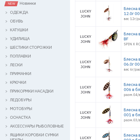
Новинки
Блесна 
LUCKY
ОДЕЖДА
12.0г 0
JOHN
вес 12г/р
ОБУВЬ
КАТУШКИ
Блесна в
LUCKY
УДИЛИЩА
BF
JOHN
SPIN X R
ШЕСТИКИ СТОРОЖКИ
ПОПЛАВКИ
Блесна 
LUCKY
06.0г 0
ЛЕСКИ
JOHN
вес 6г/ра
ПРИМАНКИ
КРЮЧКИ
Блесна в
LUCKY
006 в б
ПРИКОРМКИ НАСАДКИ
JOHN
разм.04/
ЛЕДОБУРЫ
МОТОБУРЫ
Блесна в
LUCKY
001 в б
ОСНАСТКА
JOHN
разм.03/
АКСЕССУАРЫ РЫБОЛОВНЫЕ
ЯЩИКИ КОРОБКИ СУМКИ
Блесна в
LUCKY
ЧЕХЛЫ