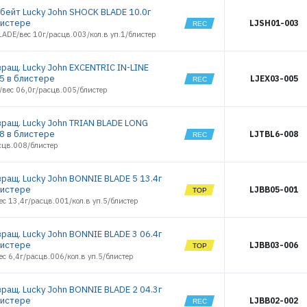
6188
бейт Lucky John SHOCK BLADE 10.0г
6189
листере
LJSH01-003
ADE/вес 10г/расцв.003/кол.в уп.1/блистер
6190
6192
6193
вращ. Lucky John EXCENTRIC IN-LINE
05 в блистере
LJEX03-005
6195
/вес 06,0г/расцв.005/блистер
6196
6198
вращ. Lucky John TRIAN BLADE LONG
6199
08 в блистере
LJTBL6-008
7894
сцв.008/блистер
7895
7896
вращ. Lucky John BONNIE BLADE 5 13.4г
7897
листере
LJBB05-001
7898
ес 13,4г/расцв.001/кол.в уп.5/блистер
7899
7900
вращ. Lucky John BONNIE BLADE 3 06.4г
7901
листере
LJBB03-006
7902
ес 6,4г/расцв.006/кол.в уп.5/блистер
7903
7904
вращ. Lucky John BONNIE BLADE 2 04.3г
7905
листере
LJBB02-002