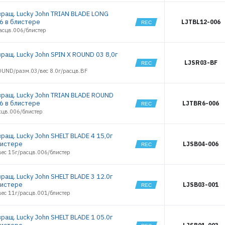
EXCENTRIC
1507
IN-LINE 03
вращ. Lucky John TRIAN BLADE LONG
1508
06 в блистере
MADSPIN 15
LJTBL12-006
1509
асцв.006/блистер
MADSPIN 20
1510
SHAD CRAFT
SPIN 07
1511
ращ. Lucky John SPIN X ROUND 03 8,0г
SHAD CRAFT
1512
LJSR03-BF
SPIN 10
OUND/разм.03/вес 8.0г/расцв.BF
1513
SHAD CRAFT
SPIN 15
1514
SHAD CRAFT
1515
вращ. Lucky John TRIAN BLADE ROUND
SPIN 20
06 в блистере
LJTBR6-006
1516
SHELT BLADE
сцв.006/блистер
0
1517
SHELT BLADE
1518
01
ращ. Lucky John SHELT BLADE 4 15,0г
1519
SHELT BLADE
листере
LJSB04-006
02
1520
вес 15г/расцв.006/блистер
SHELT BLADE
1521
03
1522
SHELT BLADE
ращ. Lucky John SHELT BLADE 3 12.0г
04
2432
листере
LJSB03-001
SHOCK BLADE
2433
вес 11г/расцв.001/блистер
10
2434
SHOCK BLADE
14
2435
ращ. Lucky John SHELT BLADE 1 05.0г
SPIN X LONG
2436