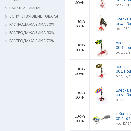
003 в б
JOHN
разм. 01/
ПАЛАТКИ ЗИМНИЕ
СОПУТСТВУЮЩИЕ ТОВАРЫ
Блесна 
LUCKY
004 в б
РАСПРОДАЖА ЗИМА 30%
JOHN
серд.05/в
РАСПРОДАЖА ЗИМА 50%
РАСПРОДАЖА ЗИМА 70%
Блесна 
LUCKY
008 в б
JOHN
серд.02/в
Блесна 
LUCKY
001 в б
JOHN
серд.02/в
Блесна в
LUCKY
015 в б
JOHN
разм. 00/
Тейл-сп
LUCKY
05.0г 0
JOHN
мод. BAS