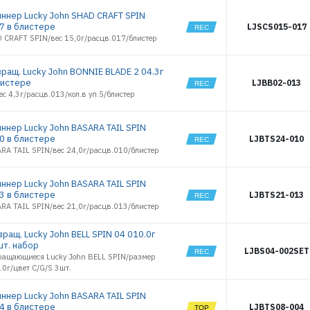
2464
иннер Lucky John SHAD CRAFT SPIN
РЕГИСТРАЦИЯ РОЗНИЦА
2465
17 в блистере
LJSCS015-017
2466
D CRAFT SPIN/вес 15,0г/расцв.017/блистер
2467
2474
вращ. Lucky John BONNIE BLADE 2 04.3г
2475
листере
LJBB02-013
2476
ес 4,3г/расцв.013/кол.в уп.5/блистер
2477
2478
иннер Lucky John BASARA TAIL SPIN
2479
10 в блистере
LJBTS24-010
2480
RA TAIL SPIN/вес 24,0г/расцв.010/блистер
2481
2482
иннер Lucky John BASARA TAIL SPIN
2483
13 в блистере
LJBTS21-013
2484
RA TAIL SPIN/вес 21,0г/расцв.013/блистер
2485
ращ. Lucky John BELL SPIN 04 010.0г
2486
шт. набор
2487
LJBS04-002SET
ращающиеся Lucky John BELL SPIN/размер
2488
.0г/цвет C/G/S 3шт.
2489
2490
иннер Lucky John BASARA TAIL SPIN
04 в блистере
LJBTS08-004
2491