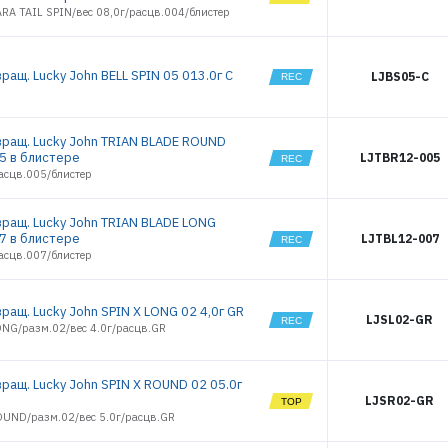
RA TAIL SPIN/вес 08,0г/расцв.004/блистер
2492
2493
2494
ращ. Lucky John BELL SPIN 05 013.0г C
LJBS05-C
2495
2496
2497
вращ. Lucky John TRIAN BLADE ROUND
2498
05 в блистере
LJTBR12-005
2499
асцв.005/блистер
2500
2501
вращ. Lucky John TRIAN BLADE LONG
2502
07 в блистере
LJTBL12-007
2503
асцв.007/блистер
2504
2505
ращ. Lucky John SPIN X LONG 02 4,0г GR
6181
LJSL02-GR
ONG/разм.02/вес 4.0г/расцв.GR
6182
6183
6184
вращ. Lucky John SPIN X ROUND 02 05.0г
6185
LJSR02-GR
6186
OUND/разм.02/вес 5.0г/расцв.GR
6187