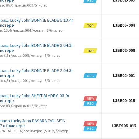
листере
02
LJSB01-003
2437
вес 05,0г/расцв.003/блистер
SPIN X LONG
2438
03
SPIN X LONG
2439
вращ. Lucky John BONNIE BLADE 5 13.4г
04
2440
листере
LJBB05-004
SPIN X LONG
2441
05
ес 13,4г/расцв.004/кол.в уп.5/блистер
2442
SPIN X
ROUND 01
2443
вращ. Lucky John BONNIE BLADE 2 04.3г
SPIN X
2444
ROUND 02
листере
LJBB02-008
2445
ес 4,3г/расцв.008/кол.в уп.5/блистер
SPIN X
ЭЛЕКТРОННАЯ ПОЧТА (ЛОГИН)
ROUND 03
2446
SPIN X
2447
ROUND 04
вращ. Lucky John BONNIE BLADE 2 04.3г
2448
листере
LJBB02-001
TRIAN BLADE
ПАРОЛЬ
LONG 06.0
ес 4,3г/расцв.001/кол.в уп.5/блистер
2449
TRIAN BLADE
2450
LONG 09.0
2451
ращ. Lucky John SHELT BLADE 0 03.0г
TRIAN BLADE
LONG 12.0
листере
LJSB00-015
2452
ВОЙТИ
TRIAN BLADE
вес 03,0г/расцв.015/блистер
2453
ROUND 06.0
2454
TRIAN BLADE
ROUND 09.0
иннер Lucky John BASARA TAIL SPIN
2455
ЗАБЫЛИ ПАРОЛЬ?
17 в блистере
TRIAN BLADE
LJBTS05-017
2462
ROUND 12.0
ARA TAIL SPIN/вес 05г/расцв.017/блистер
РЕГИСТРАЦИЯ ОПТ
2463