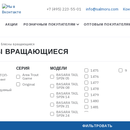
+7 (495) 223-55-01
info@salmoru.com
Кон
АКЦИИ
РОЗНИЧНЫМ ПОКУПАТЕЛЯМ
ОПТОВЫМ ПОКУПАТЕЛЯ
. Блесны вращающиеся
СНЫ ВРАЩАЮЩИЕСЯ
СЕРИЯ
МОДЕЛИ
1475
9
Area Trout
BASARA TAIL
ТОП-
1476
Game
SPIN 05
ент
1477
BASARA TAIL
Original
SPIN 08
1478
дуемый
BASARA TAIL
1479
SPIN 14
1480
BASARA TAIL
SPIN 21
1481
BASARA TAIL
1482
SPIN 24
1483
BELL SPIN 01
1484
ФИЛЬТРОВАТЬ
BELL SPIN 02