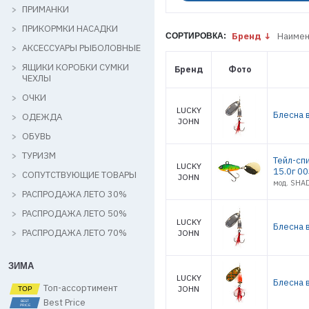
ПРИМАНКИ
ПРИКОРМКИ НАСАДКИ
Бренд
Наимен
СОРТИРОВКА:
АКСЕССУАРЫ РЫБОЛОВНЫЕ
ЯЩИКИ КОРОБКИ СУМКИ
Бренд
Фото
ЧЕХЛЫ
ОЧКИ
LUCKY
Блесна в
ОДЕЖДА
JOHN
ОБУВЬ
ТУРИЗМ
Тейл-сп
LUCKY
15.0г 0
СОПУТСТВУЮЩИЕ ТОВАРЫ
JOHN
мод. SHA
РАСПРОДАЖА ЛЕТО 30%
РАСПРОДАЖА ЛЕТО 50%
LUCKY
Блесна в
РАСПРОДАЖА ЛЕТО 70%
JOHN
ЗИМА
LUCKY
Блесна в
Топ-ассортимент
JOHN
Best Price