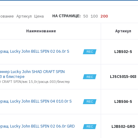
1485
BELL SPIN 03
1486
BELL SPIN 04
1487
ование
Артикул
Цена
50
100
200
НА СТРАНИЦЕ:
BELL SPIN 05
1488
BONNIE
BLADE 0
1489
Наименование
Артикул
BONNIE
1490
BLADE 01
1491
BONNIE
BLADE 02
1492
ращ. Lucky John BELL SPIN 02 06.0г S
LJBS02-S
BONNIE
1493
BLADE 03
1494
BONNIE
1495
BLADE 04
иннер Lucky John SHAD CRAFT SPIN
BONNIE
1496
BLADE 05
03 в блистере
LJSCS015-003
1497
D CRAFT SPIN/вес 15,0г/расцв.003/блистер
CHATTERBAIT
1498
PERCH 10
1499
CHATTERBAIT
PERCH 18
1500
ращ. Lucky John BELL SPIN 04 010.0г S
LJBS04-S
CHATTERBAIT
1501
PERCH 22
1502
CHATTERBAIT
PIKE 38
1503
EXCENTRIC
1504
IN-LINE 01
ращ. Lucky John BELL SPIN 02 06.0г GRD
LJBS02-GRD
1505
EXCENTRIC
IN-LINE 02
1506