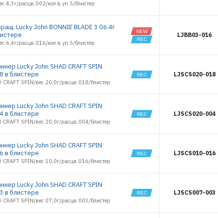
7906
ес 4,3г/расцв.002/кол.в уп.5/блистер
7907
7908
вращ. Lucky John BONNIE BLADE 3 06.4г
7909
листере
LJBB03-016
7910
ес 6,4г/расцв.016/кол.в уп.5/блистер
7911
7912
иннер Lucky John SHAD CRAFT SPIN
7913
18 в блистере
LJSCS020-018
D CRAFT SPIN/вес 20,0г/расцв.018/блистер
7914
7915
7916
иннер Lucky John SHAD CRAFT SPIN
04 в блистере
LJSCS020-004
7917
D CRAFT SPIN/вес 20,0г/расцв.004/блистер
7918
7919
иннер Lucky John SHAD CRAFT SPIN
7920
16 в блистере
LJSCS010-016
7921
D CRAFT SPIN/вес 10,0г/расцв.016/блистер
7922
7923
иннер Lucky John SHAD CRAFT SPIN
7924
03 в блистере
LJSCS007-003
7925
D CRAFT SPIN/вес 07,0г/расцв.003/блистер
7926
7927