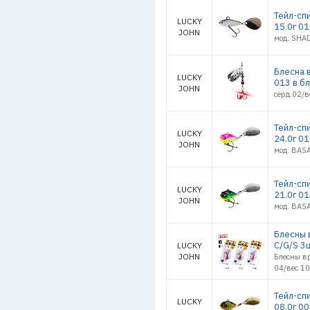
Тейл-сп
LUCKY
15.0г 0
JOHN
мод. SHA
Блесна 
LUCKY
013 в б
JOHN
серд.02/в
Тейл-сп
LUCKY
24.0г 0
JOHN
мод. BASA
Тейл-сп
LUCKY
21.0г 0
JOHN
мод. BASA
Блесны в
C/G/S 3
LUCKY
JOHN
Блесны в
04/вес 10
Тейл-сп
LUCKY
08.0г 0