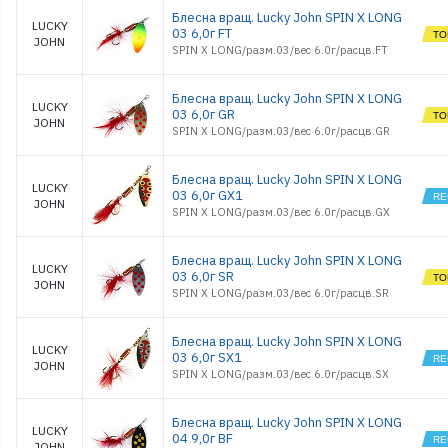
Блесна вращ. Lucky John SPIN X LONG
LUCKY
03 6,0г FT
JOHN
SPIN X LONG/разм.03/вес 6.0г/расцв.FT
Блесна вращ. Lucky John SPIN X LONG
LUCKY
03 6,0г GR
JOHN
SPIN X LONG/разм.03/вес 6.0г/расцв.GR
Блесна вращ. Lucky John SPIN X LONG
LUCKY
03 6,0г GX1
JOHN
SPIN X LONG/разм.03/вес 6.0г/расцв.GX
Блесна вращ. Lucky John SPIN X LONG
LUCKY
03 6,0г SR
JOHN
SPIN X LONG/разм.03/вес 6.0г/расцв.SR
Блесна вращ. Lucky John SPIN X LONG
LUCKY
03 6,0г SX1
JOHN
SPIN X LONG/разм.03/вес 6.0г/расцв.SX
Блесна вращ. Lucky John SPIN X LONG
LUCKY
04 9,0г BF
JOHN