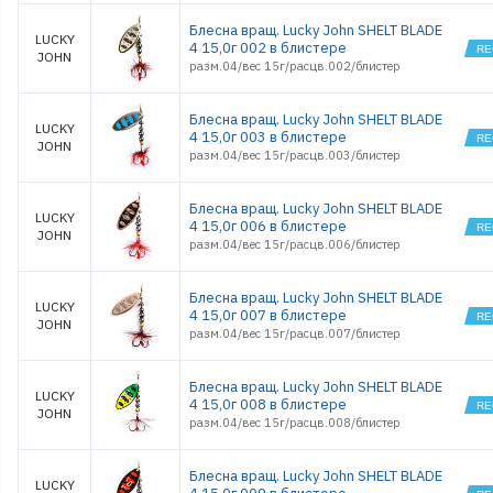
EXCENTRIC
IN-LINE 03
Блесна вращ. Lucky John SHELT BLADE
LUCKY
4 15,0г 002 в блистере
MADSPIN 1
JOHN
разм.04/вес 15г/расцв.002/блистер
MADSPIN 2
SHAD CRAF
SPIN 07
Блесна вращ. Lucky John SHELT BLADE
LUCKY
SHAD CRAF
4 15,0г 003 в блистере
SPIN 10
JOHN
разм.04/вес 15г/расцв.003/блистер
SHAD CRAF
SPIN 15
SHAD CRAF
Блесна вращ. Lucky John SHELT BLADE
SPIN 20
LUCKY
4 15,0г 006 в блистере
SHELT BLAD
JOHN
разм.04/вес 15г/расцв.006/блистер
0
SHELT BLAD
01
Блесна вращ. Lucky John SHELT BLADE
SHELT BLAD
LUCKY
4 15,0г 007 в блистере
02
JOHN
разм.04/вес 15г/расцв.007/блистер
SHELT BLAD
03
SHELT BLAD
Блесна вращ. Lucky John SHELT BLADE
04
LUCKY
4 15,0г 008 в блистере
SHOCK BLA
JOHN
разм.04/вес 15г/расцв.008/блистер
10
SHOCK BLA
14
Блесна вращ. Lucky John SHELT BLADE
SPIN X LON
LUCKY