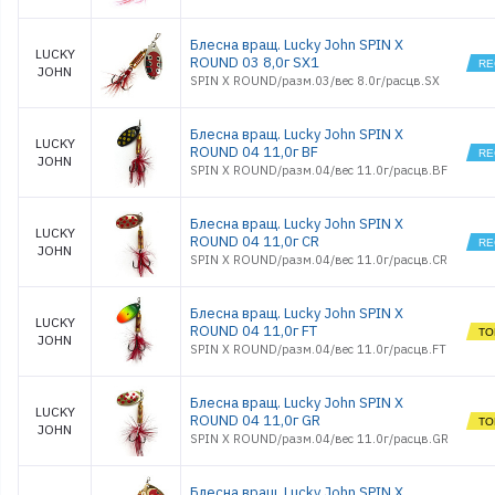
Блесна вращ. Lucky John SPIN X
LUCKY
ROUND 03 8,0г SX1
JOHN
SPIN X ROUND/разм.03/вес 8.0г/расцв.SX
Блесна вращ. Lucky John SPIN X
LUCKY
ROUND 04 11,0г BF
JOHN
SPIN X ROUND/разм.04/вес 11.0г/расцв.BF
Блесна вращ. Lucky John SPIN X
LUCKY
ROUND 04 11,0г CR
JOHN
SPIN X ROUND/разм.04/вес 11.0г/расцв.CR
Блесна вращ. Lucky John SPIN X
LUCKY
ROUND 04 11,0г FT
JOHN
SPIN X ROUND/разм.04/вес 11.0г/расцв.FT
Блесна вращ. Lucky John SPIN X
LUCKY
ROUND 04 11,0г GR
JOHN
SPIN X ROUND/разм.04/вес 11.0г/расцв.GR
Блесна вращ. Lucky John SPIN X