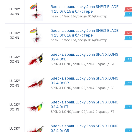
Блесна вращ. Lucky John SHELT BLADE
LUCKY
4 15,0г 015 в блистере
JOHN
разм.04/вес 15г/расцв.015/блистер
Блесна вращ. Lucky John SHELT BLADE
LUCKY
4 15,0г 016 в блистере
JOHN
разм.04/вес 15г/расцв.016/блистер
Блесна вращ. Lucky John SPIN X LONG
LUCKY
02 4,0г BF
JOHN
SPIN X LONG/разм.02/вес 4.0г/расцв.BF
Блесна вращ. Lucky John SPIN X LONG
LUCKY
02 4,0г CR
JOHN
SPIN X LONG/разм.02/вес 4.0г/расцв.CR
Блесна вращ. Lucky John SPIN X LONG
LUCKY
02 4,0г FT
JOHN
SPIN X LONG/разм.02/вес 4.0г/расцв.FT
Блесна вращ. Lucky John SPIN X LONG
LUCKY
02 4,0г GR