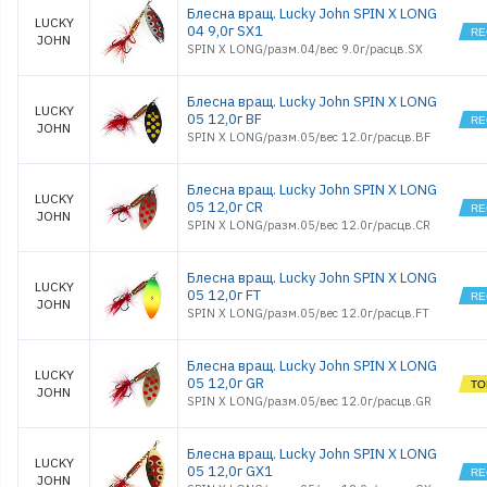
Блесна вращ. Lucky John SPIN X LONG
LUCKY
04 9,0г SX1
JOHN
SPIN X LONG/разм.04/вес 9.0г/расцв.SX
Блесна вращ. Lucky John SPIN X LONG
LUCKY
05 12,0г BF
JOHN
SPIN X LONG/разм.05/вес 12.0г/расцв.BF
Блесна вращ. Lucky John SPIN X LONG
LUCKY
05 12,0г CR
JOHN
SPIN X LONG/разм.05/вес 12.0г/расцв.CR
Блесна вращ. Lucky John SPIN X LONG
LUCKY
05 12,0г FT
JOHN
SPIN X LONG/разм.05/вес 12.0г/расцв.FT
Блесна вращ. Lucky John SPIN X LONG
LUCKY
05 12,0г GR
JOHN
SPIN X LONG/разм.05/вес 12.0г/расцв.GR
Блесна вращ. Lucky John SPIN X LONG
LUCKY
05 12,0г GX1
JOHN