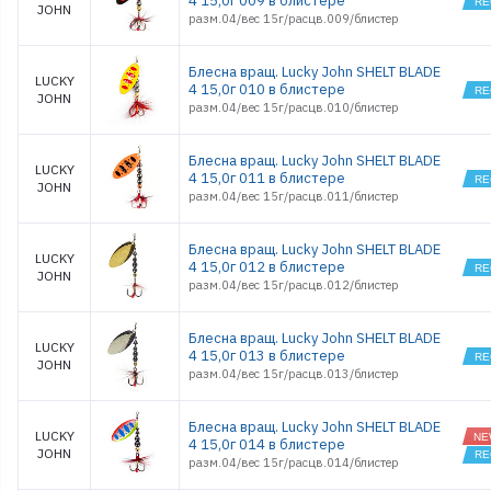
4 15,0г 009 в блистере
02
JOHN
разм.04/вес 15г/расцв.009/блистер
SPIN X LON
03
SPIN X LON
Блесна вращ. Lucky John SHELT BLADE
04
LUCKY
4 15,0г 010 в блистере
SPIN X LON
JOHN
05
разм.04/вес 15г/расцв.010/блистер
SPIN X
ROUND 01
Блесна вращ. Lucky John SHELT BLADE
SPIN X
LUCKY
ROUND 02
4 15,0г 011 в блистере
JOHN
разм.04/вес 15г/расцв.011/блистер
SPIN X
ROUND 03
SPIN X
ROUND 04
Блесна вращ. Lucky John SHELT BLADE
LUCKY
4 15,0г 012 в блистере
TRIAN BLAD
JOHN
LONG 06.0
разм.04/вес 15г/расцв.012/блистер
TRIAN BLAD
LONG 09.0
Блесна вращ. Lucky John SHELT BLADE
TRIAN BLAD
LUCKY
LONG 12.0
4 15,0г 013 в блистере
JOHN
TRIAN BLAD
разм.04/вес 15г/расцв.013/блистер
ROUND 06.0
TRIAN BLAD
ROUND 09.0
Блесна вращ. Lucky John SHELT BLADE
LUCKY
4 15,0г 014 в блистере
TRIAN BLAD
JOHN
ROUND 12.0
разм.04/вес 15г/расцв.014/блистер