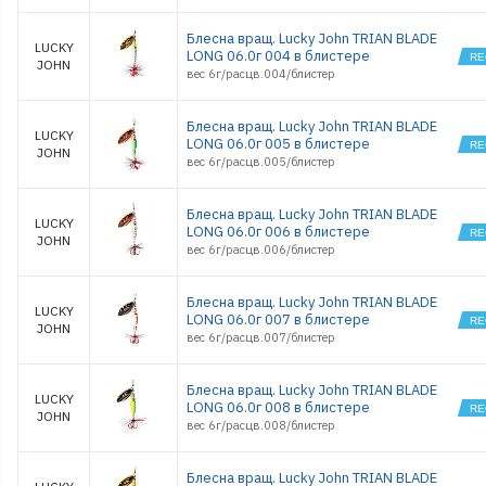
Блесна вращ. Lucky John TRIAN BLADE
LUCKY
LONG 06.0г 004 в блистере
JOHN
вес 6г/расцв.004/блистер
Блесна вращ. Lucky John TRIAN BLADE
LUCKY
LONG 06.0г 005 в блистере
JOHN
вес 6г/расцв.005/блистер
Блесна вращ. Lucky John TRIAN BLADE
LUCKY
LONG 06.0г 006 в блистере
JOHN
вес 6г/расцв.006/блистер
Блесна вращ. Lucky John TRIAN BLADE
LUCKY
LONG 06.0г 007 в блистере
JOHN
вес 6г/расцв.007/блистер
Блесна вращ. Lucky John TRIAN BLADE
LUCKY
LONG 06.0г 008 в блистере
JOHN
вес 6г/расцв.008/блистер
Блесна вращ. Lucky John TRIAN BLADE