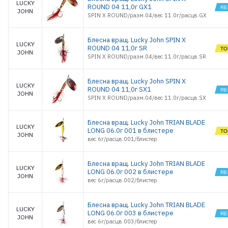
LUCKY
ROUND 04 11,0г GX1
JOHN
SPIN X ROUND/разм.04/вес 11.0г/расцв.GX
Блесна вращ. Lucky John SPIN X
LUCKY
ROUND 04 11,0г SR
JOHN
SPIN X ROUND/разм.04/вес 11.0г/расцв.SR
Блесна вращ. Lucky John SPIN X
LUCKY
ROUND 04 11,0г SX1
JOHN
SPIN X ROUND/разм.04/вес 11.0г/расцв.SX
Блесна вращ. Lucky John TRIAN BLADE
LUCKY
LONG 06.0г 001 в блистере
JOHN
вес 6г/расцв.001/блистер
Блесна вращ. Lucky John TRIAN BLADE
LUCKY
LONG 06.0г 002 в блистере
JOHN
вес 6г/расцв.002/блистер
Блесна вращ. Lucky John TRIAN BLADE
LUCKY
LONG 06.0г 003 в блистере
JOHN
вес 6г/расцв.003/блистер