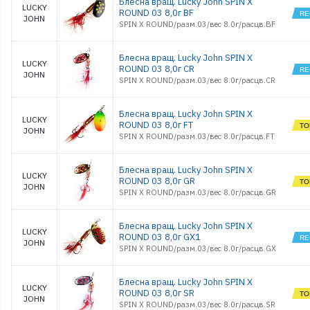
Блесна вращ. Lucky John SPIN X
LUCKY
ROUND 03 8,0г BF
JOHN
SPIN X ROUND/разм.03/вес 8.0г/расцв.BF
Блесна вращ. Lucky John SPIN X
LUCKY
ROUND 03 8,0г CR
JOHN
SPIN X ROUND/разм.03/вес 8.0г/расцв.CR
Блесна вращ. Lucky John SPIN X
LUCKY
ROUND 03 8,0г FT
JOHN
SPIN X ROUND/разм.03/вес 8.0г/расцв.FT
Блесна вращ. Lucky John SPIN X
LUCKY
ROUND 03 8,0г GR
JOHN
SPIN X ROUND/разм.03/вес 8.0г/расцв.GR
Блесна вращ. Lucky John SPIN X
LUCKY
ROUND 03 8,0г GX1
JOHN
SPIN X ROUND/разм.03/вес 8.0г/расцв.GX
Блесна вращ. Lucky John SPIN X
LUCKY
ROUND 03 8,0г SR
JOHN
SPIN X ROUND/разм.03/вес 8.0г/расцв.SR