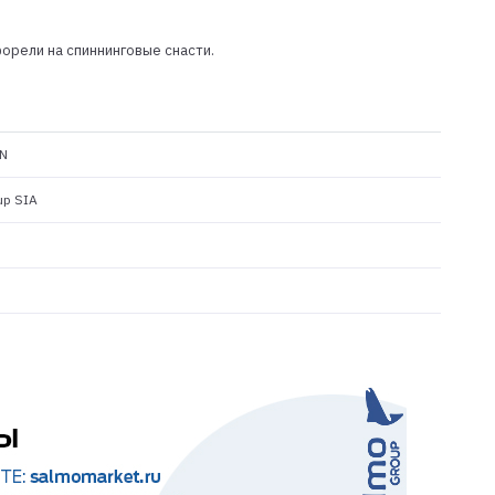
орели на спиннинговые снасти.
N
up SIA