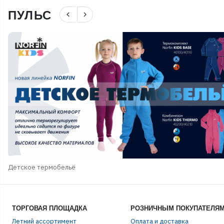
ПУЛЬС
navigate_before
navigate_next
Детское термобельё
ТОРГОВАЯ ПЛОЩАДКА
РОЗНИЧНЫМ ПОКУПАТЕЛЯ
Летний ассортимент
Оплата и доставка