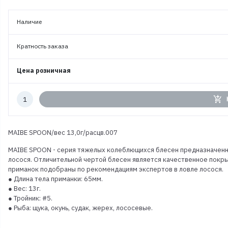
Наличие
Кратность заказа
Цена розничная
Количество
add_shopping_cart
к
заказу
MAIBE SPOON/вес 13,0г/расцв.007
MAIBE SPOON - серия тяжелых колеблющихся блесен предназначенны
лосося. Отличительной чертой блесен является качественное покры
приманок подобраны по рекомендациям экспертов в ловле лосося.
● Длина тела приманки: 65мм.
● Вес: 13г.
● Тройник: #5.
● Рыба: щука, окунь, судак, жерех, лососевые.