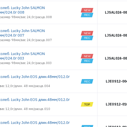
85
2539
SILVER
колеб. Lucky John SALMON
SHINER 47
2540
мм/024.0г 008
LJSAL024-00
TR AYU 29
2541
азмер 98мм/вес 24,0г/расцв.008
TR AYU 31
2542
2543
колеб. Lucky John SALMON
2544
мм/024.0г 007
LJSAL024-00
азмер 98мм/вес 24,0г/расцв.007
2545
2546
2547
колеб. Lucky John SALMON
мм/024.0г 003
LJSAL024-00
2548
азмер 98мм/вес 24,0г/расцв.003
2549
2550
колеб. Lucky John EOS длин.48мм/012.0г
2551
LJEOS12-00
2552
вес 12,0г/длин. 48 мм/расцв.004
2553
2554
колеб. Lucky John EOS длин.48мм/012.0г
2555
LJEOS12-01
2556
вес 12,0г/длин. 48 мм/расцв.010
2557
2558
колеб. Lucky John EOS длин.48мм/012.0г
2559