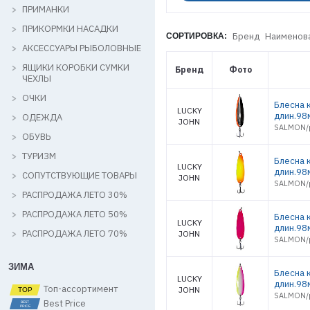
ПРИМАНКИ
ПРИКОРМКИ НАСАДКИ
Бренд
Наименов
СОРТИРОВКА:
АКСЕССУАРЫ РЫБОЛОВНЫЕ
ЯЩИКИ КОРОБКИ СУМКИ
Бренд
Фото
ЧЕХЛЫ
ОЧКИ
Блесна 
LUCKY
длин.98
ОДЕЖДА
JOHN
SALMON/р
ОБУВЬ
ТУРИЗМ
Блесна 
LUCKY
длин.98
СОПУТСТВУЮЩИЕ ТОВАРЫ
JOHN
SALMON/р
РАСПРОДАЖА ЛЕТО 30%
РАСПРОДАЖА ЛЕТО 50%
Блесна 
LUCKY
длин.98
РАСПРОДАЖА ЛЕТО 70%
JOHN
SALMON/р
ЗИМА
Блесна 
LUCKY
длин.98
Топ-ассортимент
JOHN
SALMON/р
Best Price