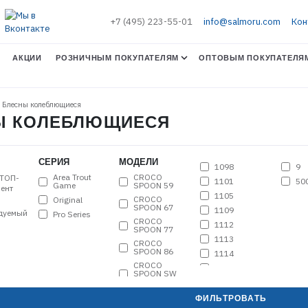
+7 (495) 223-55-01
info@salmoru.com
Кон
АКЦИИ
РОЗНИЧНЫМ ПОКУПАТЕЛЯМ
ОПТОВЫМ ПОКУПАТЕЛЯ
. Блесны колеблющиеся
СНЫ КОЛЕБЛЮЩИЕСЯ
СЕРИЯ
МОДЕЛИ
1098
9
Area Trout
CROCO
ТОП-
1101
50
Game
SPOON 59
ент
1105
CROCO
Original
SPOON 67
1109
дуемый
Pro Series
CROCO
1112
SPOON 77
1113
CROCO
SPOON 86
1114
CROCO
2507
SPOON SW
CONCEPT 10
2509
CROCO
2510
ФИЛЬТРОВАТЬ
SPOON SW