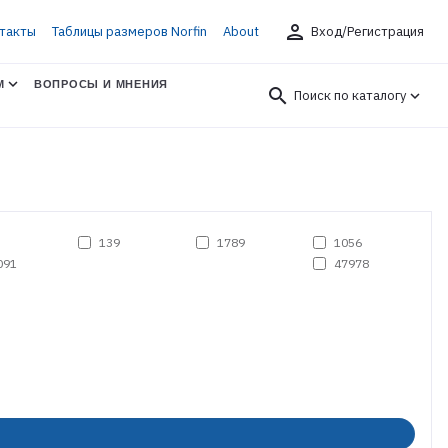
person
такты
Таблицы размеров Norfin
About
Вход/Регистрация
М
ВОПРОСЫ И МНЕНИЯ
search
Поиск по каталогу
139
1789
1056
091
47978