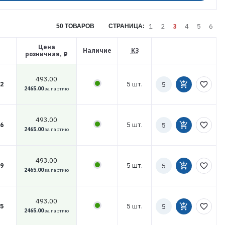
1
2
3
4
5
6
50 ТОВАРОВ
СТРАНИЦА:
Цена
Наличие
КЗ
розничная, ₽
493.00
Количество
5 шт.
add_shopping_cart
favorite_border
2
к
2465.00
за партию
заказу
493.00
Количество
5 шт.
add_shopping_cart
favorite_border
6
к
2465.00
за партию
заказу
493.00
Количество
5 шт.
add_shopping_cart
favorite_border
9
к
2465.00
за партию
заказу
493.00
Количество
5 шт.
add_shopping_cart
favorite_border
5
к
2465.00
за партию
заказу