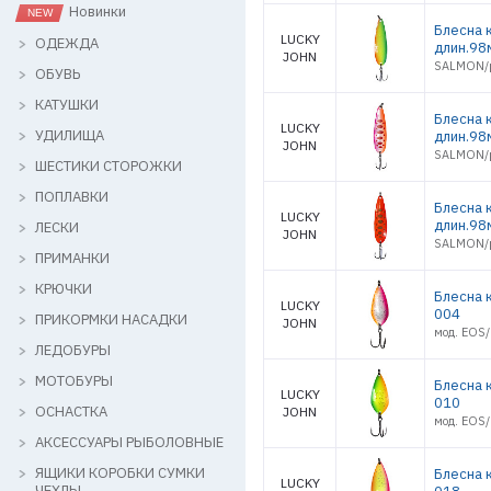
Новинки
Блесна 
LUCKY
ОДЕЖДА
длин.98
JOHN
SALMON/р
ОБУВЬ
КАТУШКИ
Блесна 
LUCKY
УДИЛИЩА
длин.98
JOHN
SALMON/р
ШЕСТИКИ СТОРОЖКИ
ПОПЛАВКИ
Блесна 
LUCKY
длин.98
ЛЕСКИ
JOHN
SALMON/р
ПРИМАНКИ
КРЮЧКИ
Блесна 
LUCKY
004
ПРИКОРМКИ НАСАДКИ
JOHN
мод. EOS/
ЛЕДОБУРЫ
МОТОБУРЫ
Блесна 
LUCKY
010
ОСНАСТКА
JOHN
мод. EOS/
АКСЕССУАРЫ РЫБОЛОВНЫЕ
ЯЩИКИ КОРОБКИ СУМКИ
Блесна 
LUCKY
ЧЕХЛЫ