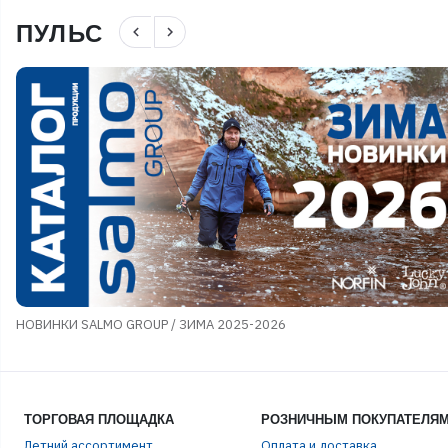
ПУЛЬС
navigate_before
navigate_next
НОВИНКИ SALMO GROUP / ЗИМА 2025-2026
ТОРГОВАЯ ПЛОЩАДКА
РОЗНИЧНЫМ ПОКУПАТЕЛЯ
Летний ассортимент
Оплата и доставка