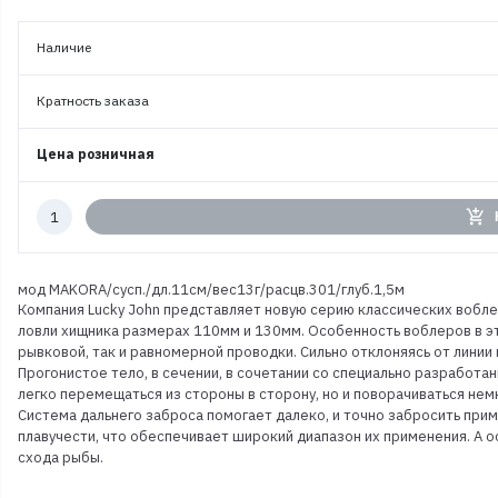
Наличие
Кратность заказа
Цена розничная
Количество
add_shopping_cart
к
заказу
мод MAKORA/сусп./дл.11см/вес13г/расцв.301/глуб.1,5м
Компания Lucky John представляет новую серию классических вобле
ловли хищника размерах 110мм и 130мм. Особенность воблеров в эт
рывковой, так и равномерной проводки. Сильно отклоняясь от линии
Прогонистое тело, в сечении, в сочетании со специально разработан
легко перемещаться из стороны в сторону, но и поворачиваться немн
Система дальнего заброса помогает далеко, и точно забросить при
плавучести, что обеспечивает широкий диапазон их применения. А
схода рыбы.