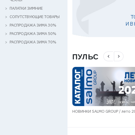
ПАЛАТКИ ЗИМНИЕ
СОПУТСТВУЮЩИЕ ТОВАРЫ
РАСПРОДАЖА ЗИМА 30%
РАСПРОДАЖА ЗИМА 50%
РАСПРОДАЖА ЗИМА 70%
ПУЛЬС
navigate_before
navigate_next
мы в области транспортировки
НОВИНКИ SALMO GROUP / лето 2
в