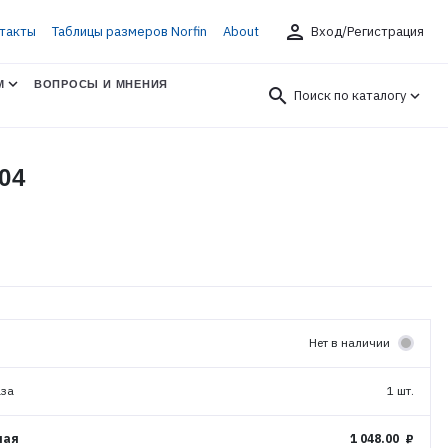
person
такты
Таблицы размеров Norfin
About
Вход/Регистрация
М
ВОПРОСЫ И МНЕНИЯ
search
Поиск по каталогу
04
Нет в наличии
аза
1 шт.
ная
1 048.00 ₽