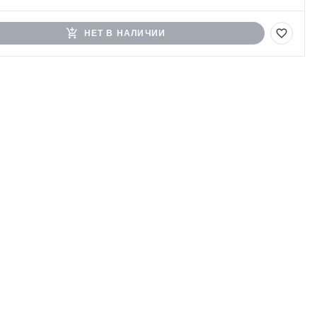
add_shopping_cart
favorite_border
НЕТ В НАЛИЧИИ