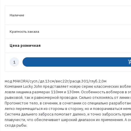
Наличие
Кратность заказа
Цена розничная
Количество
add_shoppi
к
заказу
мод MAKORA/сусп./дл.13см/вес22г/расцв.301/глуб.2,0м
Компания Lucky John представляет новую серию классических вобле
ловли хищника размерах 110мм и 130мм. Особенность воблеров в эт
рывковой, так и равномерной проводки. Сильно отклоняясь от линии
Прогонистое тело, в сечении, в сочетании со специально разработан
легко перемещаться из стороны в сторону, но и поворачиваться немн
Система дальнего заброса помогает далеко, и точно забросить при
плавучести, что обеспечивает широкий диапазон их применения. А
схода рыбы.