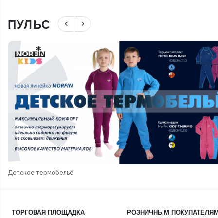
ПУЛЬС
navigate_before
navigate_next
Детское термобельё
ТОРГОВАЯ ПЛОЩАДКА
РОЗНИЧНЫМ ПОКУПАТЕЛЯ