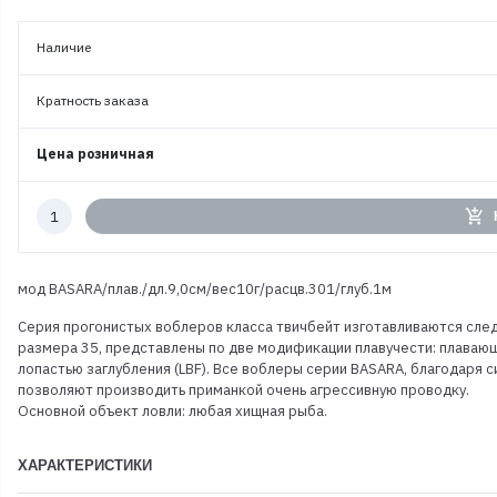
Наличие
Кратность заказа
Цена розничная
Количество
add_shopping_cart
к
заказу
мод BASARA/плав./дл.9,0см/вес10г/расцв.301/глуб.1м
Серия прогонистых воблеров класса твичбейт изготавливаются следу
размера 35, представлены по две модификации плавучести: плавающ
лопастью заглубления (LBF). Все воблеры серии BASARA, благодаря
позволяют производить приманкой очень агрессивную проводку.
Основной объект ловли: любая хищная рыба.
ХАРАКТЕРИСТИКИ