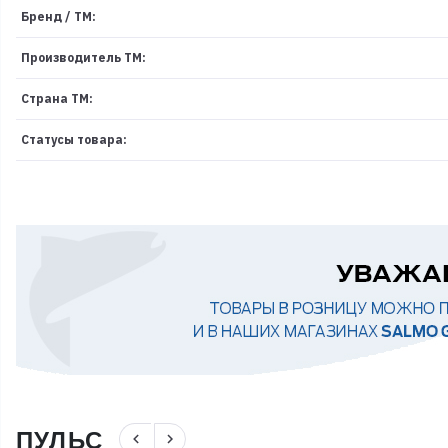
Бренд / ТМ:
Производитель ТМ:
Страна ТМ:
Статусы товара:
ПУЛЬС
navigate_before
navigate_next