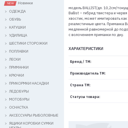
Новинки
модель BALLIST/дл. 10,2см/тонущ
ОДЕЖДА
Ballist – гибрид твистера и че
хвостик, может имитировать как 
ОБУВЬ
реалистичные цвета. Приманка B
КАТУШКИ
медленной равномерной до подоб
с волочением приманки по дну.
УДИЛИЩА
ШЕСТИКИ СТОРОЖКИ
ХАРАКТЕРИСТИКИ
ПОПЛАВКИ
ЛЕСКИ
Бренд / ТМ:
ПРИМАНКИ
Производитель ТМ:
КРЮЧКИ
ПРИКОРМКИ НАСАДКИ
Страна ТМ:
ЛЕДОБУРЫ
Статусы товара:
МОТОБУРЫ
ОСНАСТКА
АКСЕССУАРЫ РЫБОЛОВНЫЕ
ЯЩИКИ КОРОБКИ СУМКИ
ЧЕХЛЫ