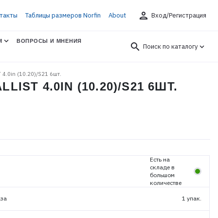
person
такты
Таблицы размеров Norfin
About
Вход/Регистрация
М
ВОПРОСЫ И МНЕНИЯ
search
Поиск по каталогу
T 4.0in (10.20)/S21 6шт.
IST 4.0IN (10.20)/S21 6ШТ.
Есть на
складе в
большом
количестве
аза
1 упак.