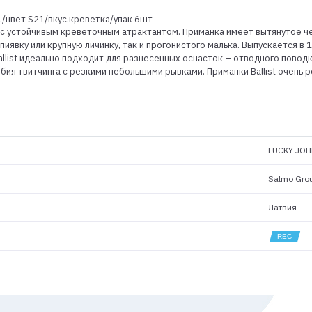
./цвет S21/вкус.креветка/упак 6шт
рвя с устойчивым креветочным атрактантом. Приманка имеет вытянутое
пиявку или крупную личинку, так и прогонистого малька. Выпускается в
allist идеально подходит для разнесенных оснасток – отводного повод
ия твитчинга с резкими небольшими рывками. Приманки Ballist очень р
LUCKY JOH
Salmo Gro
Латвия