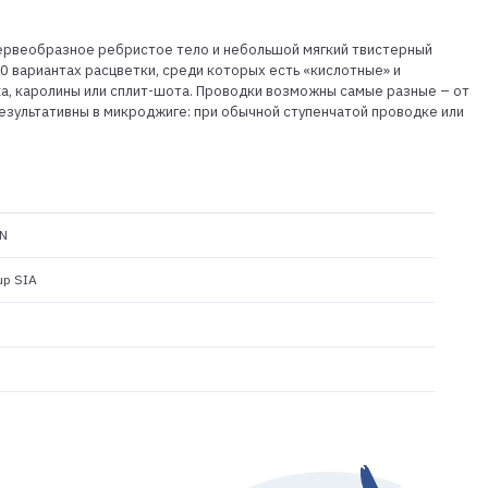
 червеобразное ребристое тело и небольшой мягкий твистерный
 10 вариантах расцветки, среди которых есть «кислотные» и
ка, каролины или сплит-шота. Проводки возможны самые разные – от
езультативны в микроджиге: при обычной ступенчатой проводке или
N
up SIA