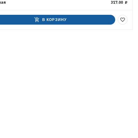
ная
317.00 ₽
add_shopping_cart
favorite_border
В КОРЗИНУ