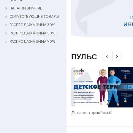
ПАЛАТКИ ЗИМНИЕ
СОПУТСТВУЮЩИЕ ТОВАРЫ
РАСПРОДАЖА ЗИМА 30%
РАСПРОДАЖА ЗИМА 50%
РАСПРОДАЖА ЗИМА 70%
ПУЛЬС
navigate_before
navigate_next
КИ SALMO GROUP / лето 2026
Детское термобельё