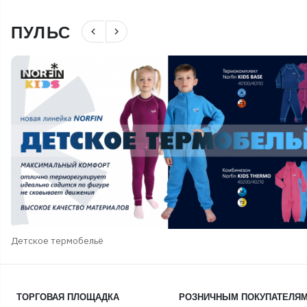
ПУЛЬС
navigate_before
navigate_next
Детское термобельё
ТОРГОВАЯ ПЛОЩАДКА
РОЗНИЧНЫМ ПОКУПАТЕЛЯ