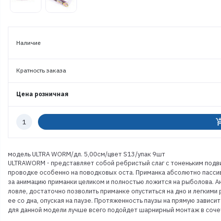
Наличие
Кратность заказа
Цена розничная
Количество
add_shoppi
к
заказу
модель ULTRA WORM/дл. 5,00см/цвет S13/упак 9шт
ULTRAWORM - представляет собой ребристый слаг с тоненьким подв
проводке особенно на поводковых оста. Приманка абсолютно пассив
за анимацию приманки целиком и полностью ложится на рыболова. А
ловле, достаточно позволить приманке опуститься на дно и легким
ее со дна, опуская на паузе. Протяженность паузы на прямую зависит
для данной модели лучше всего подойдет шарнирный монтаж в соче