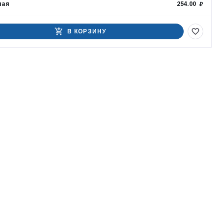
ная
254.00 ₽
add_shopping_cart
favorite_border
В КОРЗИНУ