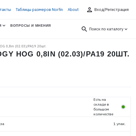
person
такты
Таблицы размеров Norfin
About
Вход/Регистрация
М
ВОПРОСЫ И МНЕНИЯ
search
Поиск по каталогу
HOG 0,8in (02.03)/PA19 20шт.
 HOG 0,8IN (02.03)/PA19 20ШТ.
Есть на
складе в
большом
количестве
аза
1 упак.