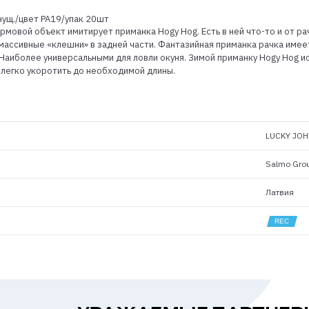
ущ./цвет PA19/упак 20шт
рмовой объект имитирует приманка Hogy Hog. Есть в ней что-то и от ра
 массивные «клешни» в задней части. Фантазийная приманка рачка имеет
Наиболее универсальными для ловли окуня. Зимой приманку Hogy Hog и
легко укоротить до необходимой длины.
LUCKY JOH
Salmo Gro
Латвия