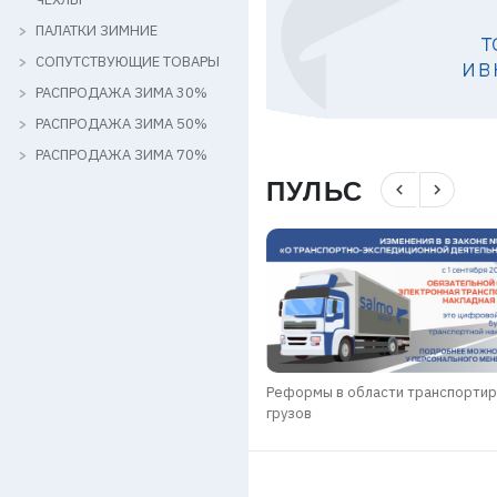
ПАЛАТКИ ЗИМНИЕ
СОПУТСТВУЮЩИЕ ТОВАРЫ
РАСПРОДАЖА ЗИМА 30%
РАСПРОДАЖА ЗИМА 50%
РАСПРОДАЖА ЗИМА 70%
ПУЛЬС
navigate_before
navigate_next
КИ SALMO GROUP / ЗИМА 2025-
Реформы в области транспорти
грузов