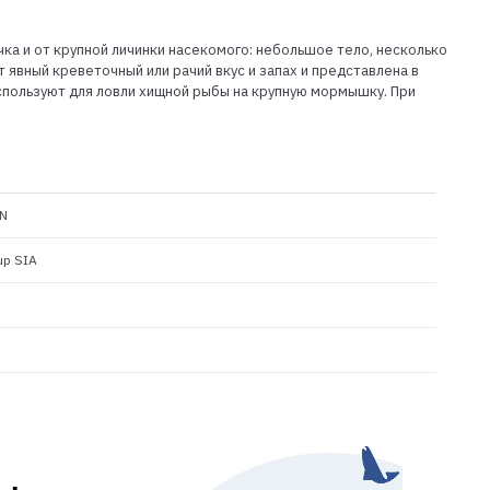
чка и от крупной личинки насекомого: небольшое тело, несколько
 явный креветочный или рачий вкус и запах и представлена в
спользуют для ловли хищной рыбы на крупную мормышку. При
N
up SIA