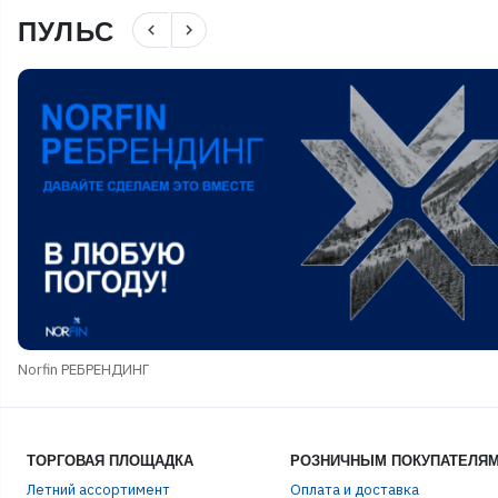
ПУЛЬС
navigate_before
navigate_next
Norfin РЕБРЕНДИНГ
ТОРГОВАЯ ПЛОЩАДКА
РОЗНИЧНЫМ ПОКУПАТЕЛЯ
Летний ассортимент
Оплата и доставка