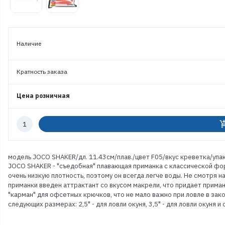
Наличие
Кратность заказа
Цена розничная
Количество
add_shoppi
к
заказу
модель JOCO SHAKER/дл. 11.43см/плав./цвет F05/вкус креветка/упа
JOCO SHAKER - "съедобная" плавающая приманка с классической фо
очень низкую плотность, поэтому он всегда легче воды. Не смотря н
приманки введен аттрактант со вкусом макрели, что придает прима
"карман" для офсетных крючков, что не мало важно при ловле в з
следующих размерах: 2,5" - для ловли окуня, 3,5" - для ловли окуня и с