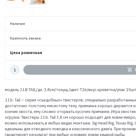
Наличие
Кратность заказа
Цена розничная
Количество
add_shopping_cart
к
заказу
модель J.I.B TAIL/дл. 3,8см/тонущ./цвет T26/вкус.креветка/упак 15ш
J.I.b. Tail – серия «съедобных» твистеров, специально разработанны
достаточно толстому мясистому телу, приманка хорошо держится на 
кончик хвоста, ему сложно оторвать кусочек приманки. Игра хвости
огрузки. Твистеры J.I.b. Tail 3,8 cм хорошо подходят для ловли микр
можно использовать в любых видах монтажа: Jig Head Rig, Texas Rig, Caro
идеальны для отводного поводка и классического джига. При произво
гарантирует результат при любых условиях ловли хищной рыбы