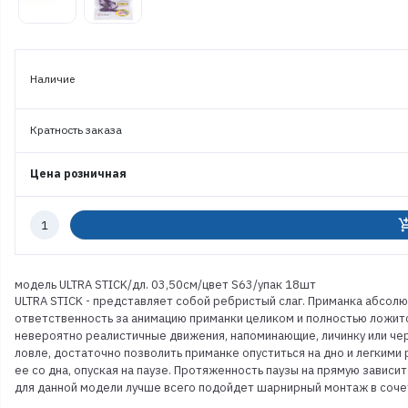
Наличие
Кратность заказа
Цена розничная
Количество
add_shoppi
к
заказу
модель ULTRA STICK/дл. 03,50см/цвет S63/упак 18шт
ULTRA STICK - представляет собой ребристый слаг. Приманка абсолю
ответственность за анимацию приманки целиком и полностью ложит
невероятно реалистичные движения, напоминающие, личинку или чер
ловле, достаточно позволить приманке опуститься на дно и легким
ее со дна, опуская на паузе. Протяженность паузы на прямую зависит
для данной модели лучше всего подойдет шарнирный монтаж в соче