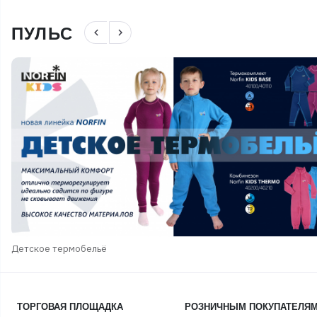
ПУЛЬС
navigate_before
navigate_next
Детское термобельё
ТОРГОВАЯ ПЛОЩАДКА
РОЗНИЧНЫМ ПОКУПАТЕЛЯ