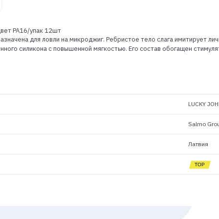
цвет PA16/упак 12шт
значена для ловли на микроджиг. Ребристое тело слага имитирует личи
нного силикона с повышенной мягкостью. Его состав обогащен стимуля
LUCKY JOH
Salmo Gro
Латвия