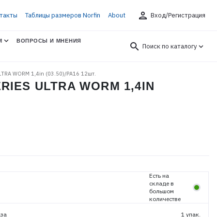
person
такты
Таблицы размеров Norfin
About
Вход/Регистрация
М
ВОПРОСЫ И МНЕНИЯ
search
Поиск по каталогу
 ULTRA WORM 1,4in (03.50)/PA16 12шт.
IES ULTRA WORM 1,4IN
Есть на
складе в
большом
количестве
аза
1 упак.