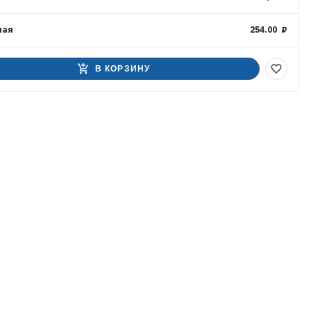
ная
254.00 ₽
add_shopping_cart
favorite_border
В КОРЗИНУ