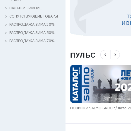
ПАЛАТКИ ЗИМНИЕ
СОПУТСТВУЮЩИЕ ТОВАРЫ
РАСПРОДАЖА ЗИМА 30%
РАСПРОДАЖА ЗИМА 50%
РАСПРОДАЖА ЗИМА 70%
ПУЛЬС
navigate_before
navigate_next
мы в области транспортировки
НОВИНКИ SALMO GROUP / лето 2
в