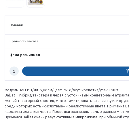
Наличие
Кратность заказа
Цена розничная
Количество
add_shoppi
к
заказу
модель BALLIST/дл. 5,08см/цвет PA16/вкус.креветка/упак 15шт
Ballist – гибрид твистера и червя с устойчивым креветочным атра
мягкий твистерный хвостик, может имитировать как пиявку или крупн
среди которых есть «кислотные» и реалистичные цвета. Приманка Ba
каролины или сплит-шота. Проводки возможны самые разные – от м
Приманки Ballist очень результативны в микроджиге: при обычной ст