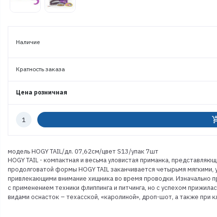
Наличие
Кратность заказа
Цена розничная
Количество
add_shoppi
к
заказу
модель HOGY TAIL/дл. 07,62см/цвет S13/упак 7шт
HOGY TAIL - компактная и весьма уловистая приманка, представля
продолговатой формы HOGY TAIL заканчивается четырьмя мягкими,
привлекающими внимание хищника во время проводки. Изначально пр
с применением техники флиппинга и питчинга, но с успехом прижил
видами оснасток – техасской, «каролиной», дроп-шот, а также при 