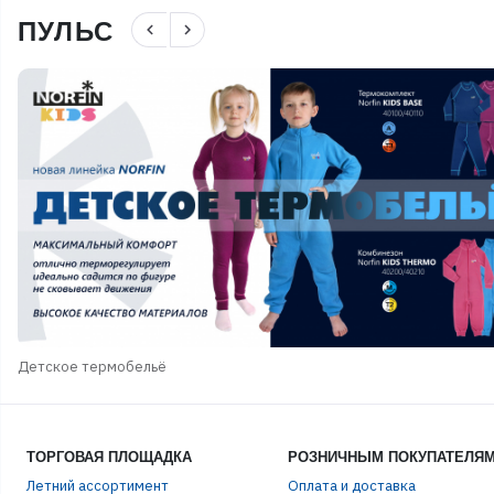
ПУЛЬС
navigate_before
navigate_next
Детское термобельё
ТОРГОВАЯ ПЛОЩАДКА
РОЗНИЧНЫМ ПОКУПАТЕЛЯ
Летний ассортимент
Оплата и доставка